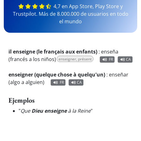
4,7 en App Store, Play Store y
Trustpilot. Más de 8.000.000 de usuarios en todo
el mundo
il enseigne (le français aux enfants)
:
enseña
(francés a los niños)
enseigner, présent
FR
CA
enseigner (quelque chose à quelqu'un)
:
enseñar
(algo a alguien)
FR
CA
Ejemplos
"
Que
Dieu enseigne
à la Reine
"