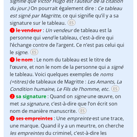
signifie que Victor Hugo est l’auteur de la citation
du jour.)
On pourrait également dire :
Ce tableau
est signé par Magritte
, ce qui signifie qu’il y a sa
signature sur le tableau.
ES
le vendeur
:
Un vendeur
de tableau est la
1
personne qui
vend
le tableau, c’est-à-dire qui
l’échange contre de l’argent. Ce n’est pas celui qui
le
signe
.
ES
le nom
:
Le nom du tableau est le titre de
1
l’œuvre, et non le nom de la personne qui a
signé
le tableau. Voici quelques exemples de
noms
(=titres)
de tableaux de Magritte :
Les Amants, La
Condition humaine, Le Fils de l’homme, etc.
ES
sa signature
:
Quand on
signe
une œuvre, on
2
met
sa signature
, c’est-à-dire que l’on écrit son
nom de manière manuscrite.
ES
ses empreintes
:
Une
empreinte
est une trace,
2
une marque. Quand il y a un meurtre, on cherche
les empreintes
du criminel, c’est-à-dire les