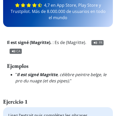
4,7 en App Store, Play Store y
Trustpilot. Más de 8.000.000 de usuarios en todo
el mundo
Il est signé (Magritte).
:
Es de (Magritte).
FR
CA
Ejemplos
"
Il est signé Magritte
, célèbre peintre belge, le
pro du nuage (et des pipes).
"
Ejercicio 1
Lisez l’extrait puis complétez les phrases