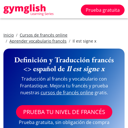
Prueba gratuita
Inicio
Cursos de francés online
Aprender vocabulario francés
Il est signe x
Definición y Traducción francés
<> español de
Il est signe x
Traducción al francés y vocabulario con
Frantastique. Mejora tu francés y prueba
nuestras
cursos de francés online
gratis.
PRUEBA TU NIVEL DE FRANCÉS
Prueba gratuita, sin obligación de compra