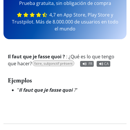
Prueba gratuita, sin obligación de compra
4,7 en App Store, Play Store y
Trustpilot. Más de 8.000.000 de usuarios en todo
el mundo
Il faut que je fasse quoi ?
:
¿Qué es lo que tengo
que hacer?
faire, subjonctif présent
FR
CA
Ejemplos
"
Il faut que je fasse quoi
?
"