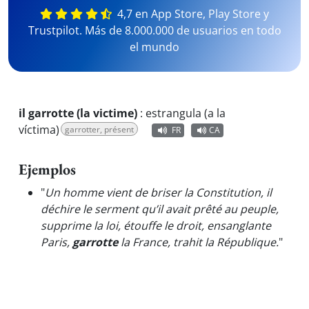
4,7 en App Store, Play Store y
Trustpilot. Más de 8.000.000 de usuarios en todo
el mundo
il garrotte (la victime)
:
estrangula (a la
víctima)
garrotter, présent
FR
CA
Ejemplos
"
Un homme vient de briser la Constitution, il
déchire le serment qu’il avait prêté au peuple,
supprime la loi, étouffe le droit, ensanglante
Paris,
garrotte
la France, trahit la République.
"