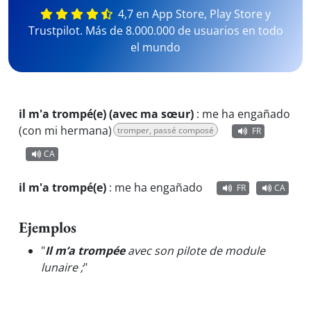
4,7 en App Store, Play Store y
Trustpilot. Más de 8.000.000 de usuarios en todo
el mundo
il m'a trompé(e) (avec ma sœur)
:
me ha engañado
(con mi hermana)
tromper, passé composé
FR
CA
il m'a trompé(e)
:
me ha engañado
FR
CA
Ejemplos
"
Il m’a trompée
avec son pilote de module
lunaire ;
"