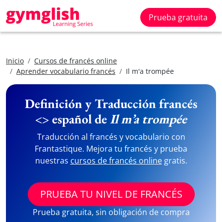
Prueba gratuita
Inicio
Cursos de francés online
Aprender vocabulario francés
Il m'a trompée
Definición y Traducción francés
<> español de
Il m’a trompée
Traducción al francés y vocabulario con
Frantastique. Mejora tu francés y prueba
nuestras
cursos de francés online
gratis.
PRUEBA TU NIVEL DE FRANCÉS
Prueba gratuita, sin obligación de compra