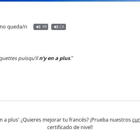
 no queda/n
FR
CA
uettes puisqu’il
n’y en a plus
.
"
y en a plus' ¿Quieres mejorar tu francés? ¡Prueba nuestros
cur
certificado de nivel!