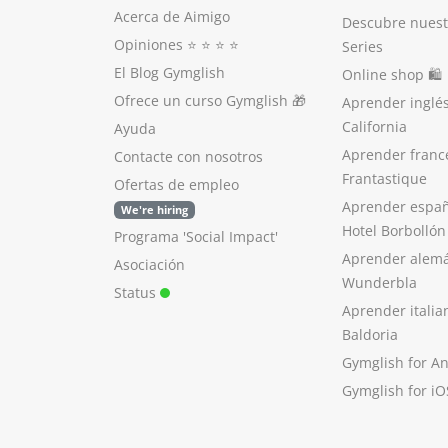
Acerca de Aimigo
Descubre nuest
Opiniones
⭐️ ⭐️ ⭐️ ⭐️
Series
El Blog Gymglish
Online shop 🛍
Ofrece un curso Gymglish
🎁
Aprender inglé
California
Ayuda
Aprender franc
Contacte con nosotros
Frantastique
Ofertas de empleo
Aprender españ
We're hiring
Hotel Borbollón
Programa 'Social Impact'
Aprender alem
Asociación
Wunderbla
Status
Aprender italia
Baldoria
Gymglish for A
Gymglish for iO