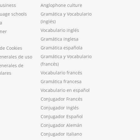
Business
Anglophone culture
guage schools
Gramática y Vocabulario
(inglés)
a
Vocabulario inglés
ner
Gramática inglesa
Gramática española
 de Cookies
Gramática y Vocabulario
enerales de uso
(francés)
enerales de
Vocabulario francés
ulares
Gramática francesa
Vocabulario en español
Conjugador Francés
Conjugador Inglés
Conjugador Español
Conjugador Alemán
Conjugador Italiano