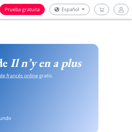
Prueba gratuita
Español
 de
Il n’y en a plus
de francés online
gratis.
mundo