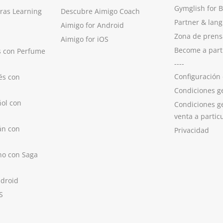
Gymglish for 
ras Learning
Descubre Aimigo Coach
Partner & lan
Aimigo for Android
Zona de prens
Aimigo for iOS
Become a part
s con Perfume
----
Configuración
és con
Condiciones g
ol con
Condiciones g
venta a partic
án con
Privacidad
no con Saga
ndroid
S