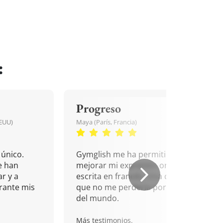
:
Progreso
EEUU)
Maya (París, Francia)
único.
Gymglish me ha permitido
e han
mejorar mi expresión oral y
r y a
escrita en francés. Una cita
rante mis
que no me perdería por nada
del mundo.
Más testimonios.