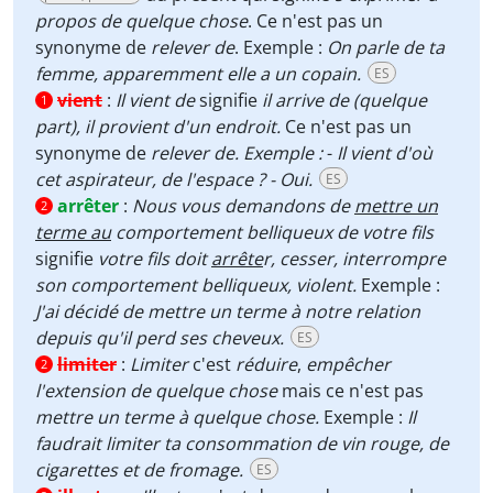
propos de quelque chose
. Ce n'est pas un
synonyme de
relever de
. Exemple :
On parle de ta
femme, apparemment elle a un copain.
ES
vient
:
Il vient de
signifie
il
arrive de (quelque
1
part), il provient d'un endroit.
Ce n'est pas un
synonyme de
relever de. Exemple :
-
Il vient d'où
cet aspirateur, de l'espace ? - Oui.
ES
arrêter
:
Nous vous demandons de
mettre un
2
terme au
comportement belliqueux de votre fils
signifie
votre fils doit
arrête
r, cesser, interrompre
son comportement belliqueux, violent.
Exemple :
J'ai décidé de mettre un terme à notre relation
depuis qu'il perd ses cheveux.
ES
limiter
:
Limiter
c'est
réduire
,
empêcher
2
l'extension de quelque chose
mais ce n'est pas
mettre un terme à quelque chose.
Exemple :
Il
faudrait limiter ta consommation de vin rouge, de
cigarettes et de fromage.
ES