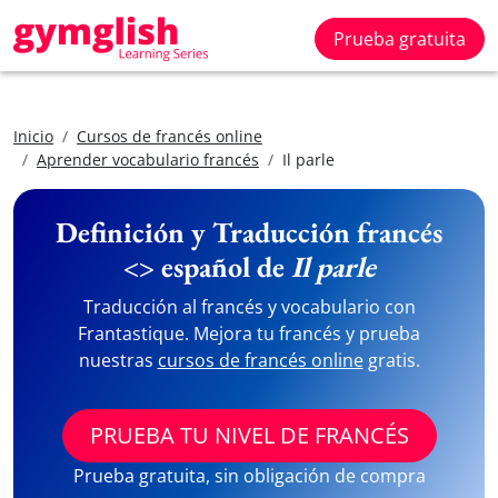
Prueba gratuita
Inicio
Cursos de francés online
Aprender vocabulario francés
Il parle
Definición y Traducción francés
<> español de
Il parle
Traducción al francés y vocabulario con
Frantastique. Mejora tu francés y prueba
nuestras
cursos de francés online
gratis.
PRUEBA TU NIVEL DE FRANCÉS
Prueba gratuita, sin obligación de compra