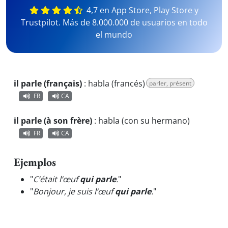
4,7 en App Store, Play Store y
Trustpilot. Más de 8.000.000 de usuarios en todo
el mundo
il parle (français)
:
habla (francés)
parler, présent
FR
CA
il parle (à son frère)
:
habla (con su hermano)
FR
CA
Ejemplos
"
C’était l’œuf
qui parle
.
"
"
Bonjour, je suis l’œuf
qui parle
.
"