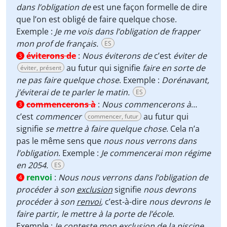
dans l’obligation de
est une façon formelle de dire
que l’on est obligé de faire quelque chose.
Exemple :
Je me vois dans l’obligation de frapper
mon prof de français.
ES
éviterons de
:
Nous éviterons de
c’est
éviter de
3
au futur qui signifie
faire en sorte de
éviter, présent
ne pas faire quelque chose
. Exemple :
Dorénavant,
j’éviterai de te parler le matin.
ES
commencerons à
:
Nous commencerons à
…
3
c’est
commencer
au futur qui
commencer, futur
signifie
se mettre à faire quelque chose
. Cela n’a
pas le même sens que
nous nous verrons dans
l’obligation
. Exemple :
Je commencerai mon régime
en 2054.
ES
renvoi
:
Nous nous verrons dans l’obligation de
4
procéder à son
exclusion
signifie
nous devrons
procéder à son
renvoi
,
c’est-à-dire
nous devrons le
faire partir, le mettre à la porte de l’école
.
Exemple :
Je conteste mon exclusion de la piscine,