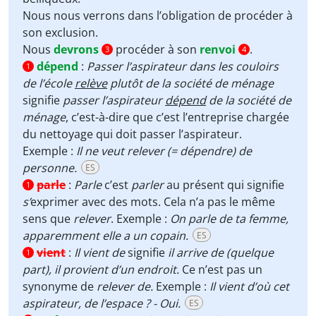
Nous nous verrons dans l’obligation de
procéder à
son
exclusion
.
Nous
devrons
procéder à son
renvoi
.
3
4
dépend
:
Passer l’aspirateur dans les couloirs
1
de l’école
relève
plutôt de la société de ménage
signifie
passer l’aspirateur
dépend
de la société de
ménage
, c’est-à-dire que c’est l’entreprise chargée
du nettoyage qui doit passer l’aspirateur.
Exemple :
Il ne veut relever (= dépendre) de
personne.
ES
parle
:
Parle
c’est
parler
au présent qui signifie
1
s’
exprimer avec des mots. Cela n’a pas le même
sens que
relever
. Exemple :
On parle de ta femme,
apparemment elle a un copain.
ES
vient
:
Il vient de
signifie
il
arrive de (quelque
1
part), il provient d’un endroit.
Ce n’est pas un
synonyme de
relever de.
Exemple :
Il vient d’où cet
aspirateur, de l’espace ? - Oui.
ES