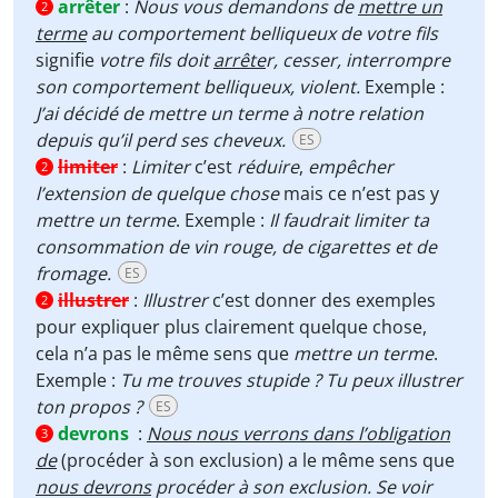
arrêter
:
Nous vous demandons de
mettre un
2
terme
au comportement belliqueux de votre fils
signifie
votre fils doit
arrête
r, cesser, interrompre
son comportement belliqueux, violent.
Exemple :
J’ai décidé de mettre un terme à notre relation
depuis qu’il perd ses cheveux.
ES
limiter
:
Limiter
c’est
réduire
,
empêcher
2
l’extension de quelque chose
mais ce n’est pas y
mettre un terme
. Exemple :
Il faudrait limiter ta
consommation de vin rouge, de cigarettes et de
fromage.
ES
illustrer
:
Illustrer
c’est donner des exemples
2
pour expliquer plus clairement quelque chose,
cela n’a pas le même sens que
mettre un terme
.
Exemple :
Tu me trouves stupide ? Tu peux illustrer
ton propos ?
ES
devrons
:
Nous nous verrons dans l’obligation
3
de
(procéder à son exclusion) a le même sens que
nous devrons
procéder à son exclusion. Se voir