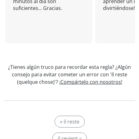
minutos al día son
aprender un i
suficientes... Gracias.
divirtiéndose!
¿Tienes algún truco para recordar esta regla? ¿Algún
consejo para evitar cometer un error con 'Il reste
(quelque chose)'?
¡Compártelo con nosotros!
« il reste
il revient »