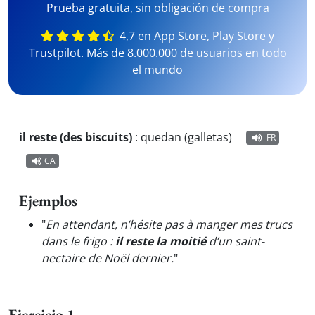
Prueba gratuita, sin obligación de compra
4,7 en App Store, Play Store y
Trustpilot. Más de 8.000.000 de usuarios en todo
el mundo
il reste (des biscuits)
:
quedan (galletas)
FR
CA
Ejemplos
"
En attendant, n’hésite pas à manger mes trucs
dans le frigo :
il reste la moitié
d’un saint-
nectaire de Noël dernier.
"
Ejercicio 1