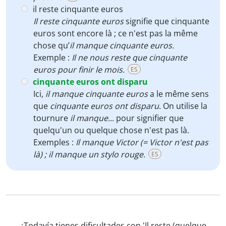
il reste cinquante euros
Il reste cinquante euros
signifie que cinquante
euros sont encore là ; ce n'est pas la même
chose qu’
il manque cinquante euros.
Exemple :
Il ne nous reste que cinquante
euros pour finir le mois.
ES
cinquante euros ont disparu
Ici,
il manque cinquante euros
a le même sens
que
cinquante euros ont disparu
. On utilise la
tournure
il manque...
pour signifier que
quelqu'un ou quelque chose n'est pas là.
Exemples :
Il manque Victor (= Victor n'est pas
là) ; il manque un stylo rouge.
ES
¿Todavía tienes dificultades con 'Il reste (quelque