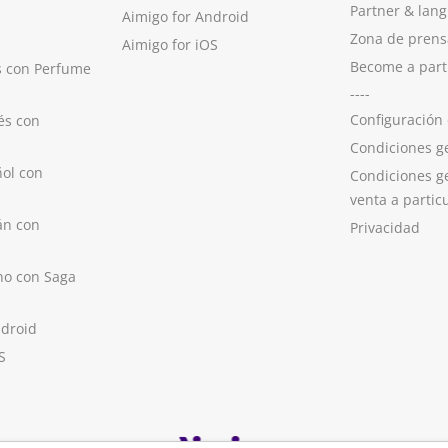
Partner & lan
Aimigo for Android
Zona de prens
Aimigo for iOS
Become a part
s con Perfume
----
Configuración
és con
Condiciones g
ol con
Condiciones g
venta a partic
án con
Privacidad
no con Saga
ndroid
S