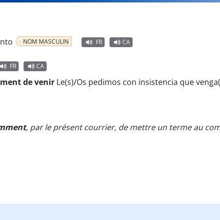
ento
NOM MASCULIN
FR
CA
FR
CA
ment de venir
Le(s)/Os pedimos con insistencia que venga(
amment
, par le présent courrier, de mettre un terme au c