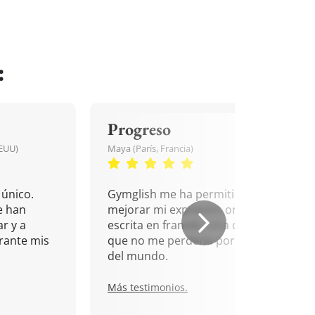
:
Progreso
EEUU)
Maya (París, Francia)
único.
Gymglish me ha permitido
e han
mejorar mi expresión oral y
r y a
escrita en francés. Una cita
rante mis
que no me perdería por nada
del mundo.
Más testimonios.