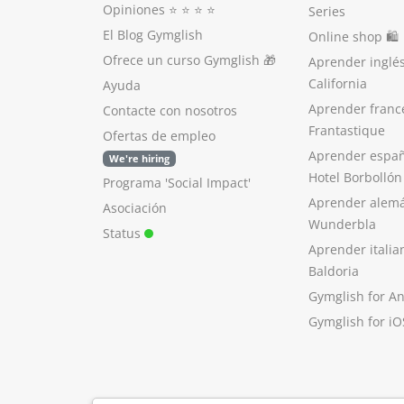
Opiniones
⭐️ ⭐️ ⭐️ ⭐️
Series
El Blog Gymglish
Online shop 🛍
Ofrece un curso Gymglish
🎁
Aprender inglé
California
Ayuda
Aprender franc
Contacte con nosotros
Frantastique
Ofertas de empleo
Aprender españ
We're hiring
Hotel Borbollón
Programa 'Social Impact'
Aprender alem
Asociación
Wunderbla
Status
Aprender italia
Baldoria
Gymglish for A
Gymglish for iO