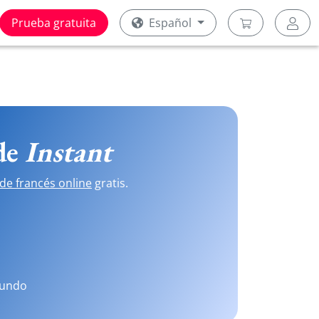
Prueba gratuita
Español
 de
Instant
de francés online
gratis.
mundo