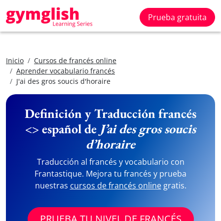
Prueba gratuita
Inicio
Cursos de francés online
Aprender vocabulario francés
J'ai des gros soucis d'horaire
Definición y Traducción francés
<> español de
J’ai des gros soucis
d’horaire
Traducción al francés y vocabulario con
Frantastique. Mejora tu francés y prueba
nuestras
cursos de francés online
gratis.
PRUEBA TU NIVEL DE FRANCÉS