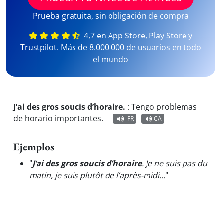
Prueba gratuita, sin obligación de compra
4,7 en App Store, Play Store y
Trustpilot. Más de 8.000.000 de usuarios en todo
el mundo
J’ai des gros soucis d’horaire.
:
Tengo problemas
de horario importantes.
FR
CA
Ejemplos
"
J’ai des gros soucis d’horaire
. Je ne suis pas du
matin, je suis plutôt de l’après-midi...
"