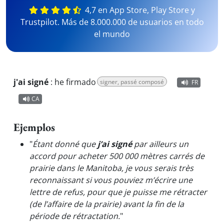
4,7 en App Store, Play Store y
Trustpilot. Más de 8.000.000 de usuarios en todo
el mundo
j'ai signé
:
he firmado
signer, passé composé
FR
CA
Ejemplos
"
Étant donné que
j’ai signé
par ailleurs un
accord pour acheter 500 000 mètres carrés de
prairie dans le Manitoba, je vous serais très
reconnaissant si vous pouviez m’écrire une
lettre de refus, pour que je puisse me rétracter
(de l’affaire de la prairie) avant la fin de la
période de rétractation.
"