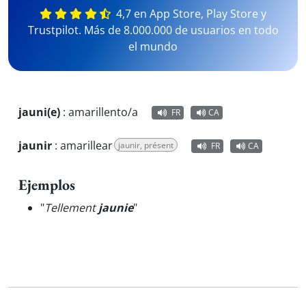
4,7 en App Store, Play Store y
Trustpilot. Más de 8.000.000 de usuarios en todo
el mundo
jauni(e)
:
amarillento/a
FR
CA
jaunir
:
amarillear
jaunir, présent
FR
CA
Ejemplos
"
Tellement
jaunie
"