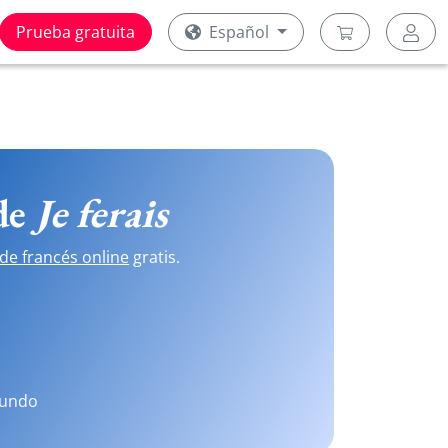
Prueba gratuita
Español
 de
Je ferais
de francés online
gratis.
mundo