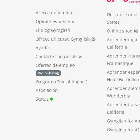
Acerca de Aimigo
Descubre nuest
Opiniones
⭐️ ⭐️ ⭐️ ⭐️
Series
El Blog Gymglish
Online shop 🛍
Ofrece un curso Gymglish
🎁
Aprender inglé
California
Ayuda
Aprender franc
Contacte con nosotros
Frantastique
Ofertas de empleo
Aprender españ
We're hiring
Hotel Borbollón
Programa 'Social Impact'
Aprender alem
Asociación
Wunderbla
Status
Aprender italia
Baldoria
Gymglish for A
Gymglish for iO