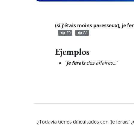
(si j'étais moins paresseux), je fer
FR
CA
Ejemplos
"
Je ferais
des affaires...
"
¿Todavía tienes dificultades con 'Je ferais