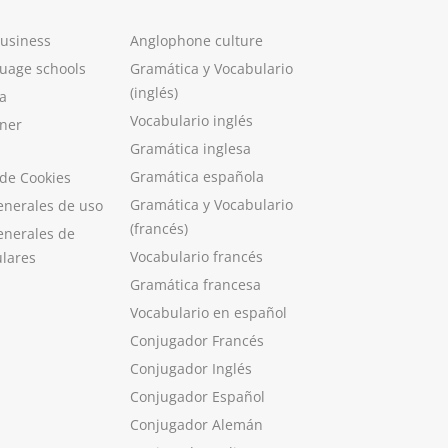
Business
Anglophone culture
guage schools
Gramática y Vocabulario
(inglés)
a
Vocabulario inglés
ner
Gramática inglesa
Gramática española
 de Cookies
Gramática y Vocabulario
enerales de uso
(francés)
enerales de
Vocabulario francés
ulares
Gramática francesa
Vocabulario en español
Conjugador Francés
Conjugador Inglés
Conjugador Español
Conjugador Alemán