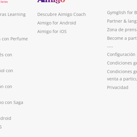
Gymglish for 
ras Learning
Descubre Aimigo Coach
Partner & lan
Aimigo for Android
Zona de prens
Aimigo for iOS
Become a part
s con Perfume
----
Configuración
és con
Condiciones g
ol con
Condiciones g
venta a partic
án con
Privacidad
no con Saga
ndroid
S