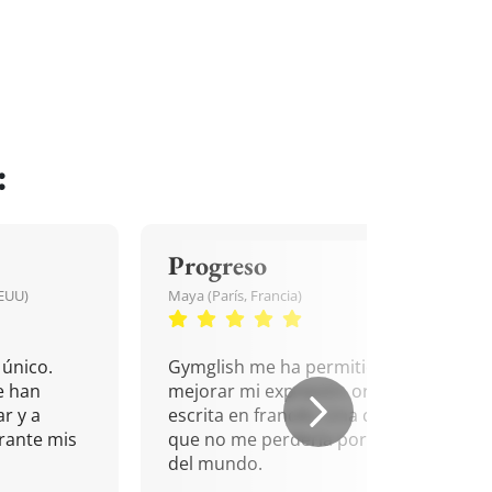
:
Progreso
EEUU)
Maya (París, Francia)
único.
Gymglish me ha permitido
e han
mejorar mi expresión oral y
r y a
escrita en francés. Una cita
rante mis
que no me perdería por nada
del mundo.