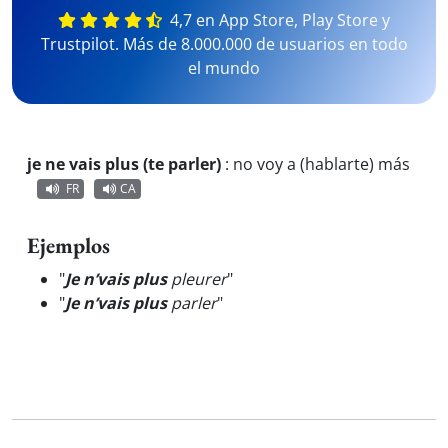
4,7 en App Store, Play Store y
Trustpilot. Más de 8.000.000 de usuarios en todo
el mundo
je ne vais plus (te parler)
:
no voy a (hablarte) más
FR
CA
Ejemplos
"
Je n’vais plus
pleurer
"
"
Je n’vais plus
parler
"