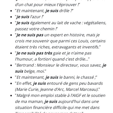
d’un chat pour mieux t’éprouver !
"
"
Et maintenant,
je suis
drôle ?
"
"
je suis
l’azur !
"
"
Je suis
également au lait de vache : végétaliens,
passez votre chemin !
"
"
Je ne suis pas
un expert en histoire, mais je
crois me souvenir que parmi ces Louis, certains
étaient très riches, extravagants et inventifs.
"
"
Je ne suis pas très
gaie et je n’aime pas
l’humour, a fortiori quand c’est drôle…
"
"
Bertrand : Monsieur le directeur, vous savez,
je
suis
belge, moi.
"
"
Et maintenant,
je suis
le banni, le chassé ;
"
"
En effet,
je suis
entouré de gens peu bavards
(Marie Curie, Jeanne d’Arc, Marcel Marceau).
"
"
Malgré mon emploi stable à l’AIGF et le soutien
de ma maman,
je suis
aujourd’hui dans une
situation financière difficile qui me met dans