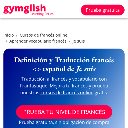
Prueba gratuita
Inicio
Cursos de francés online
Aprender vocabulario francés
Je suis
Definición y Traducción francés
<> español de
Je suis
Traducción al francés y vocabulario con
Frantastique. Mejora tu francés y prueba
nuestras
cursos de francés online
gratis.
PRUEBA TU NIVEL DE FRANCÉS
Prueba gratuita, sin obligación de compra