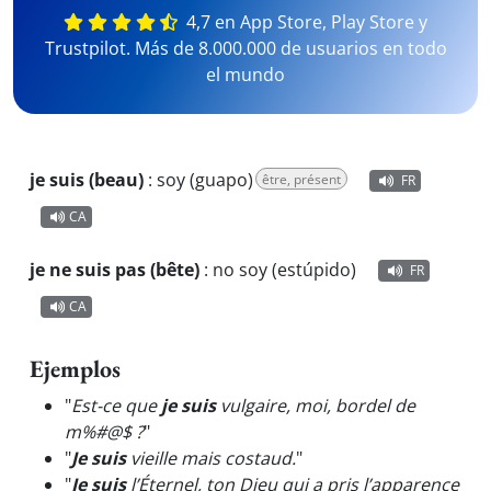
4,7 en App Store, Play Store y
Trustpilot. Más de 8.000.000 de usuarios en todo
el mundo
je suis (beau)
:
soy (guapo)
être, présent
FR
CA
je ne suis pas (bête)
:
no soy (estúpido)
FR
CA
Ejemplos
"
Est-ce que
je suis
vulgaire, moi, bordel de
m%#@$ ?
"
"
Je suis
vieille mais costaud.
"
"
Je suis
l’Éternel, ton Dieu qui a pris l’apparence