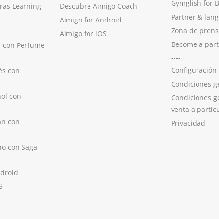
Gymglish for 
ras Learning
Descubre Aimigo Coach
Partner & lan
Aimigo for Android
Zona de prens
Aimigo for iOS
Become a part
s con Perfume
----
Configuración
és con
Condiciones g
ol con
Condiciones g
venta a partic
án con
Privacidad
no con Saga
ndroid
S