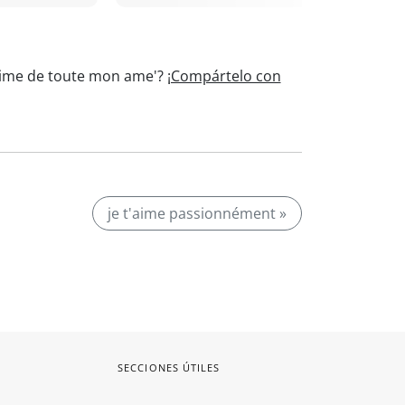
t’aime de toute mon ame'?
¡Compártelo con
je t'aime passionnément »
SECCIONES ÚTILES