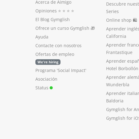
Acerca de Aimigo
Descubre nuest
Opiniones
⭐️ ⭐️ ⭐️ ⭐️
Series
El Blog Gymglish
Online shop 🛍
Ofrece un curso Gymglish
🎁
Aprender inglé
California
Ayuda
Aprender franc
Contacte con nosotros
Frantastique
Ofertas de empleo
Aprender españ
We're hiring
Hotel Borbollón
Programa 'Social Impact'
Aprender alem
Asociación
Wunderbla
Status
Aprender italia
Baldoria
Gymglish for A
Gymglish for iO