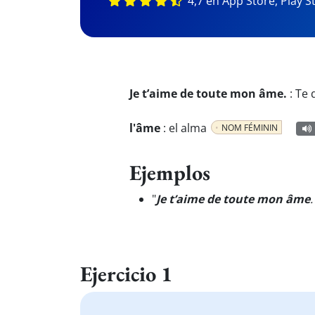
4,7 en App Store, Play S
Je t’aime de toute mon âme.
:
Te 
l'âme
:
el alma
NOM FÉMININ
Ejemplos
"
Je t’aime de toute mon âme
.
Ejercicio 1