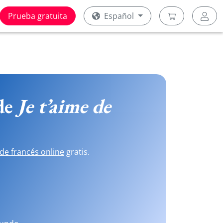
Prueba gratuita
Español
 de
Je t’aime de
de francés online
gratis.