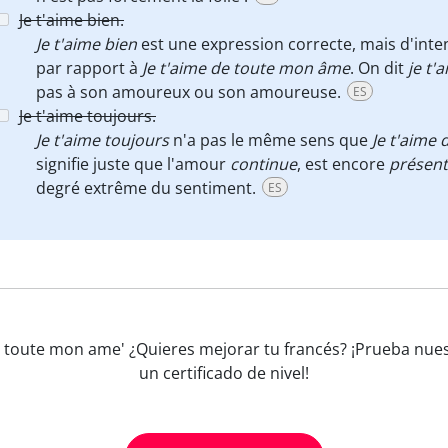
Je t'aime bien.
Je t'aime bien
est une expression correcte, mais d'int
par rapport à
Je t'aime de toute mon âme
. On dit
je t'
pas à son amoureux ou son amoureuse.
ES
Je t'aime toujours.
Je t'aime toujours
n'a pas le même sens que
Je t'aime
signifie juste que l'amour
continue
, est encore
présent
degré extrême du sentiment.
ES
 de toute mon ame' ¿Quieres mejorar tu francés? ¡Prueba nue
un certificado de nivel!