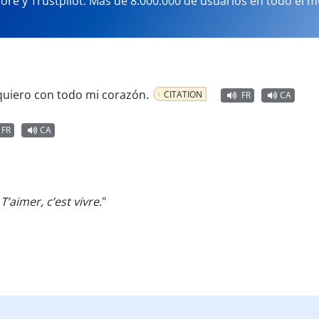
tore y Trustpilot. Más de 8.000.000 de usuarios en todo el 
quiero con todo mi corazón.
CITATION
FR
CA
FR
CA
 T’aimer, c’est vivre.
"