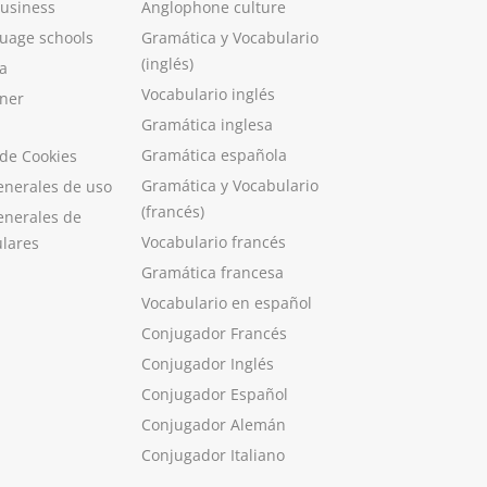
Business
Anglophone culture
guage schools
Gramática y Vocabulario
(inglés)
a
Vocabulario inglés
ner
Gramática inglesa
Gramática española
 de Cookies
Gramática y Vocabulario
enerales de uso
(francés)
enerales de
Vocabulario francés
ulares
Gramática francesa
Vocabulario en español
Conjugador Francés
Conjugador Inglés
Conjugador Español
Conjugador Alemán
Conjugador Italiano