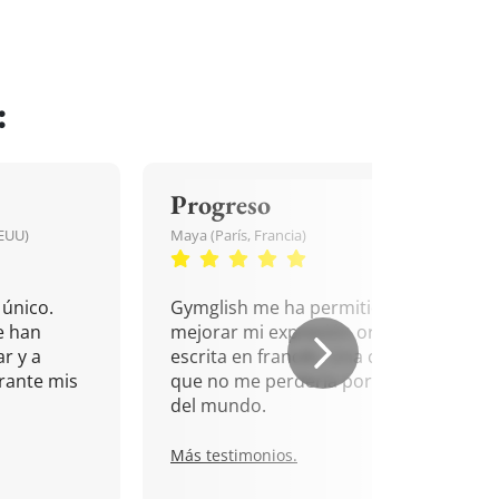
:
Progreso
EEUU)
Maya (París, Francia)
único.
Gymglish me ha permitido
e han
mejorar mi expresión oral y
r y a
escrita en francés. Una cita
rante mis
que no me perdería por nada
del mundo.
Más testimonios.