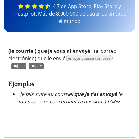
4,7 en App Store, Play Store y
Trustpilot. Más de 8.000.000 de usuarios en todo
el mundo
(le courriel) que je vous ai envoyé
:
(el correo
electrónico) que le envié
envoyer, passé composé
FR
CA
Ejemplos
"
Je fais suite au courriel
que je t’ai envoyé
le
mois dernier concernant ta mission à l’AIGF.
"