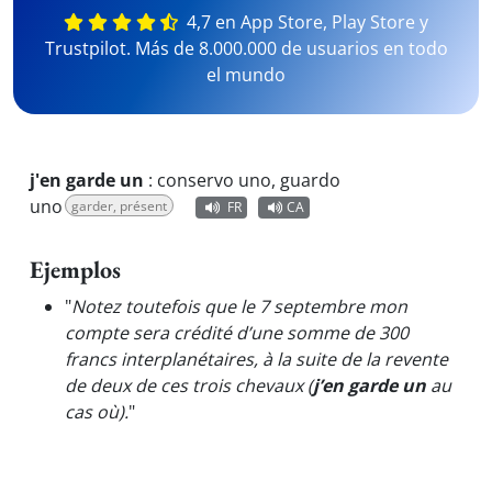
4,7 en App Store, Play Store y
Trustpilot. Más de 8.000.000 de usuarios en todo
el mundo
j'en garde un
:
conservo uno, guardo
uno
garder, présent
FR
CA
Ejemplos
"
Notez toutefois que le 7 septembre mon
compte sera crédité d’une somme de 300
francs interplanétaires, à la suite de la revente
de deux de ces trois chevaux (
j’en garde un
au
cas où).
"