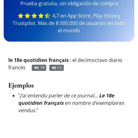
Prueba gratuita, sin obligación de compra
4,7 en App Store, Play Store y
Trustpilot. Más de 8.000.000 de usuarios en todo
el mundo
le 18e quotidien français
:
el decimoctavo diario
francés
FR
CA
Ejemplos
"
J’ai entendu parler de ce journal...
Le 18e
quotidien français
en nombre d’exemplaires
vendus.
"