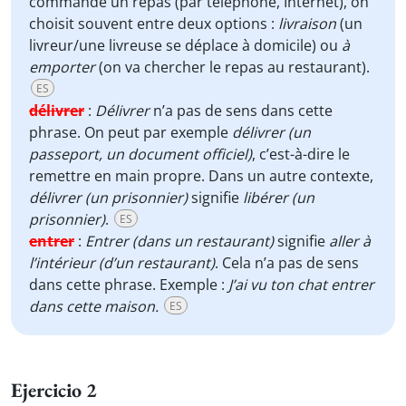
commande un repas (par téléphone, Internet), on
choisit souvent entre deux options :
livraison
(un
livreur/une livreuse se déplace à domicile) ou
à
emporter
(on va chercher le repas au restaurant).
ES
délivrer
:
Délivrer
n’a pas de sens dans cette
phrase. On peut par exemple
délivrer (un
passeport, un document officiel)
, c’est-à-dire le
remettre en main propre. Dans un autre contexte,
délivrer (un prisonnier)
signifie
libérer (un
prisonnier)
.
ES
entrer
:
Entrer (dans un restaurant)
signifie
aller à
l’intérieur (d’un restaurant)
. Cela n’a pas de sens
dans cette phrase. Exemple :
J’ai vu ton chat entrer
dans cette maison.
ES
Ejercicio 2