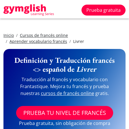
Prueba gratuita
Inicio
Cursos de francés online
Aprender vocabulario francés
Livrer
Definición y Traducción francés
<> español de
Livrer
Traducción al francés y vocabulario con
Frantastique. Mejora tu francés y prueba
nuestras
cursos de francés online
gratis.
PRUEBA TU NIVEL DE FRANCÉS
Prueba gratuita, sin obligación de compra