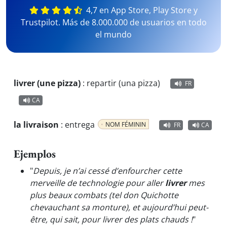
4,7 en App Store, Play Store y
Trustpilot. Más de 8.000.000 de usuarios en todo
el mundo
livrer (une pizza)
:
repartir (una pizza)
FR
CA
la livraison
:
entrega
NOM FÉMININ
FR
CA
Ejemplos
"
Depuis, je n’ai cessé d’enfourcher cette
merveille de technologie pour aller
livrer
mes
plus beaux combats (tel don Quichotte
chevauchant sa monture), et aujourd’hui peut-
être, qui sait, pour livrer des plats chauds !
"