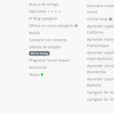
Acerca de Aimigo
Descubre nuest
Opiniones
⭐️ ⭐️ ⭐️ ⭐️
Series
El Blog Gymglish
Online shop 🛍
Ofrece un curso Gymglish
🎁
Aprender inglé
California
Ayuda
Aprender franc
Contacte con nosotros
Frantastique
Ofertas de empleo
Aprender españ
We're hiring
Hotel Borbollón
Programa 'Social Impact'
Aprender alem
Asociación
Wunderbla
Status
Aprender italia
Baldoria
Gymglish for A
Gymglish for iO