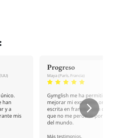
:
Progreso
EEUU)
Maya (París, Francia)
único.
Gymglish me ha permitido
e han
mejorar mi expresión oral y
r y a
escrita en francés. Una cita
rante mis
que no me perdería por nada
del mundo.
Más testimonios.