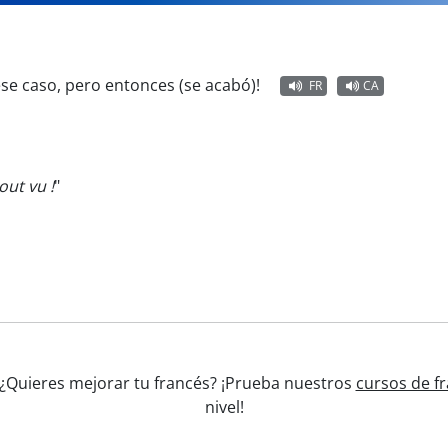
ese caso, pero entonces (se acabó)!
FR
CA
out vu !
"
' ¿Quieres mejorar tu francés? ¡Prueba nuestros
cursos de fr
nivel!