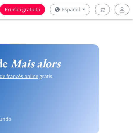
Prueba gratuita
Español
 de
Mais alors
de francés online
gratis.
mundo