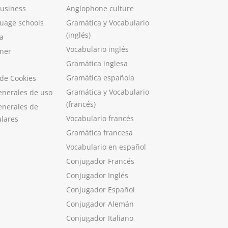
Business
Anglophone culture
guage schools
Gramática y Vocabulario
(inglés)
a
Vocabulario inglés
ner
Gramática inglesa
Gramática española
 de Cookies
Gramática y Vocabulario
enerales de uso
(francés)
enerales de
Vocabulario francés
ulares
Gramática francesa
Vocabulario en español
Conjugador Francés
Conjugador Inglés
Conjugador Español
Conjugador Alemán
Conjugador Italiano