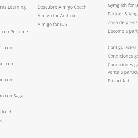
Gymglish for 
ras Learning
Descubre Aimigo Coach
Partner & lan
Aimigo for Android
Zona de prens
Aimigo for iOS
Become a part
s con Perfume
----
Configuración
és con
Condiciones g
ol con
Condiciones g
venta a partic
án con
Privacidad
no con Saga
ndroid
S