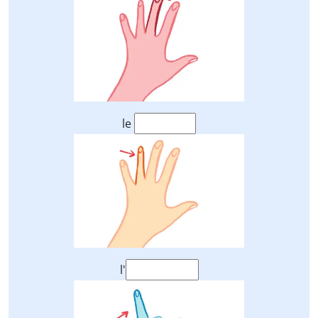
le
l'