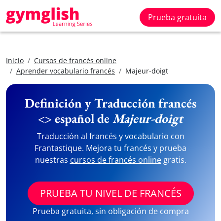
Prueba gratuita
Inicio
Cursos de francés online
Aprender vocabulario francés
Majeur-doigt
Definición y Traducción francés
<> español de
Majeur-doigt
Traducción al francés y vocabulario con
Frantastique. Mejora tu francés y prueba
nuestras
cursos de francés online
gratis.
PRUEBA TU NIVEL DE FRANCÉS
Prueba gratuita, sin obligación de compra