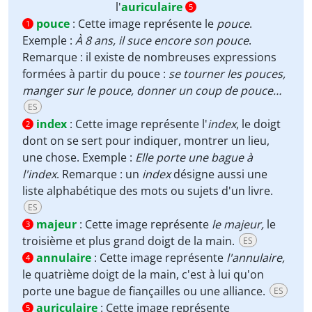
l'
auriculaire
5
pouce
:
Cette image représente le
pouce
.
1
Exemple :
À 8 ans, il suce encore son pouce
.
Remarque : il existe de nombreuses expressions
formées à partir du pouce :
se tourner les pouces,
manger sur le pouce, donner un coup de pouce…
ES
index
:
Cette image représente l'
index
, le doigt
2
dont on se sert pour indiquer, montrer un lieu,
une chose. Exemple :
Elle porte une bague à
l'index
. Remarque : un
index
désigne aussi une
liste alphabétique des mots ou sujets d'un livre.
ES
majeur
:
Cette image représente
le majeur,
le
3
troisième et plus grand doigt de la main.
ES
annulaire
:
Cette image représente
l'annulaire,
4
le quatrième doigt de la main, c'est à lui qu'on
porte une bague de fiançailles ou une alliance.
ES
auriculaire
:
Cette image représente
5