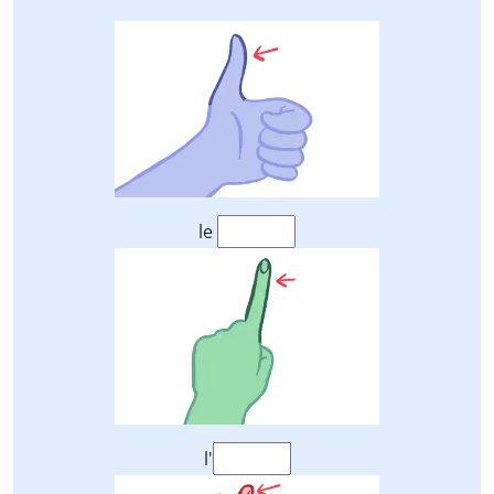
le
l'