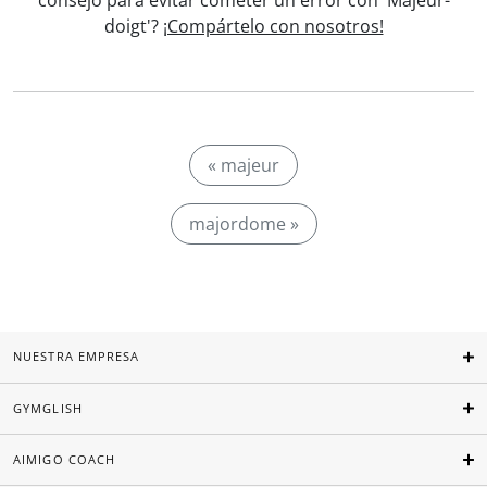
consejo para evitar cometer un error con 'Majeur-
doigt'?
¡Compártelo con nosotros!
« majeur
majordome »
NUESTRA EMPRESA
GYMGLISH
AIMIGO COACH