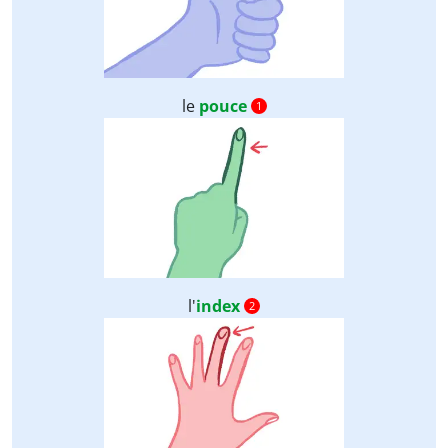
le
pouce
1
l'
index
2