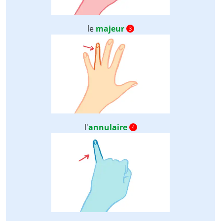
le
majeur
3
l'
annulaire
4