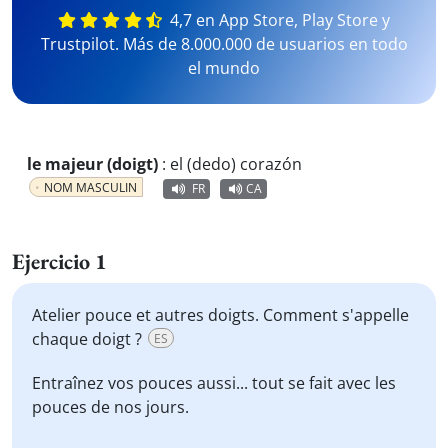
4,7 en App Store, Play Store y
Trustpilot. Más de 8.000.000 de usuarios en todo
el mundo
le majeur (doigt)
:
el (dedo) corazón
NOM MASCULIN
FR
CA
Ejercicio 1
Atelier pouce et autres doigts. Comment s'appelle
chaque doigt ?
ES
Entraînez vos
pouces
aussi... tout se fait avec les
pouces
de nos jours.