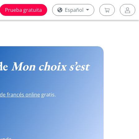
Prueba gratuita
Español
 de
Mon choix s’est
de francés online
gratis.