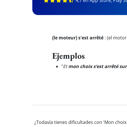
4,7 en App Store, Play S
(le moteur) s'est arrêté
:
(el motor
Ejemplos
"
Et
mon choix s’est arrêté sur
¿Todavía tienes dificultades con 'Mon choix