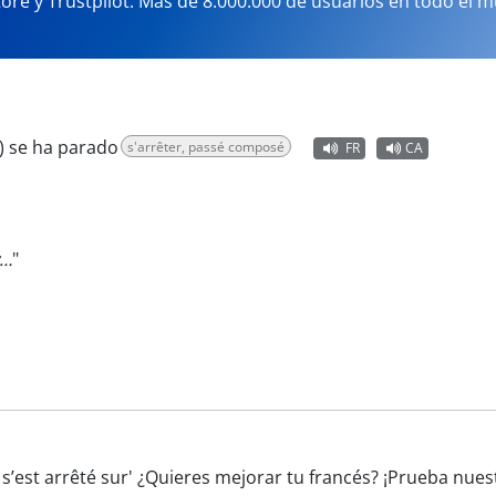
tore y Trustpilot. Más de 8.000.000 de usuarios en todo el 
) se ha parado
s'arrêter, passé composé
FR
CA
…
"
 s’est arrêté sur' ¿Quieres mejorar tu francés? ¡Prueba nue