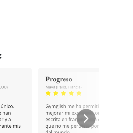
:
Progreso
EEUU)
Maya (París, Francia)
único.
Gymglish me ha permitido
e han
mejorar mi expresión oral y
r y a
escrita en francés. Una cita
rante mis
que no me perdería por nada
del mundo.