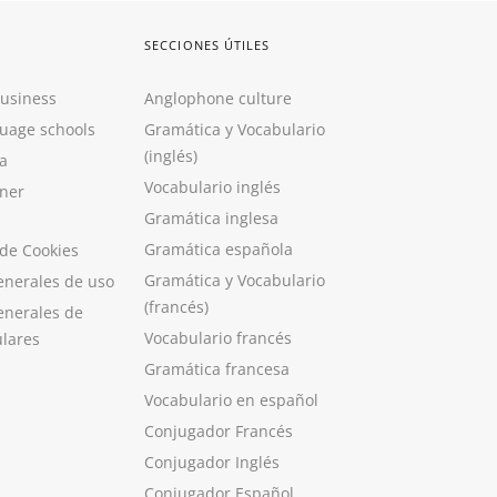
SECCIONES ÚTILES
Business
Anglophone culture
guage schools
Gramática y Vocabulario
(inglés)
a
Vocabulario inglés
ner
Gramática inglesa
Gramática española
 de Cookies
Gramática y Vocabulario
enerales de uso
(francés)
enerales de
Vocabulario francés
ulares
Gramática francesa
Vocabulario en español
Conjugador Francés
Conjugador Inglés
Conjugador Español