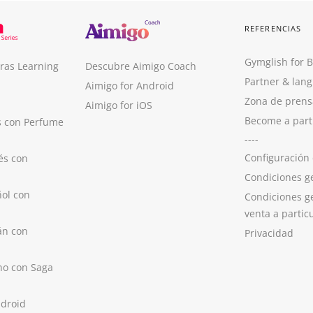
REFERENCIAS
Gymglish for 
ras Learning
Descubre Aimigo Coach
Partner & lan
Aimigo for Android
Zona de prens
Aimigo for iOS
Become a part
s con Perfume
----
Configuración
és con
Condiciones g
ol con
Condiciones g
venta a partic
án con
Privacidad
no con Saga
ndroid