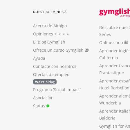
NUESTRA EMPRESA
Acerca de Aimigo
Descubre nuest
Opiniones
⭐️ ⭐️ ⭐️ ⭐️
Series
El Blog Gymglish
Online shop 🛍
Ofrece un curso Gymglish
🎁
Aprender inglé
California
Ayuda
Aprender franc
Contacte con nosotros
Frantastique
Ofertas de empleo
Aprender españ
We're hiring
Hotel Borbollón
Programa 'Social Impact'
Aprender alem
Asociación
Wunderbla
Status
Aprender italia
Baldoria
Gymglish for A