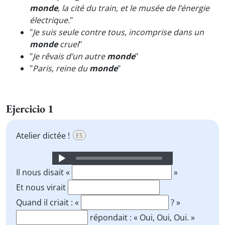
monde
, la cité du train, et le musée de l’énergie
électrique.
"
"
Je suis seule contre tous, incomprise dans un
monde
cruel
"
"
Je rêvais d’un autre
monde
"
"
Paris, reine du
monde
"
Ejercicio 1
Atelier dictée !
ES
Audio
Player
Il nous disait «
»
Et nous virait
Quand il criait : «
? »
répondait : « Oui, Oui, Oui. »