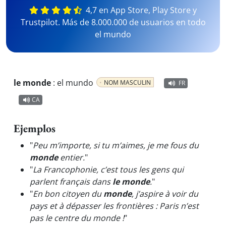
4,7 en App Store, Play Store y
Trustpilot. Más de 8.000.000 de usuarios en todo
el mundo
le monde
:
el mundo
NOM MASCULIN
FR
CA
Ejemplos
"
Peu m’importe, si tu m’aimes, je me fous du
monde
entier.
"
"
La Francophonie, c’est tous les gens qui
parlent français dans
le monde
.
"
"
En bon citoyen du
monde
, j’aspire à voir du
pays et à dépasser les frontières : Paris n’est
pas le centre du monde !
"