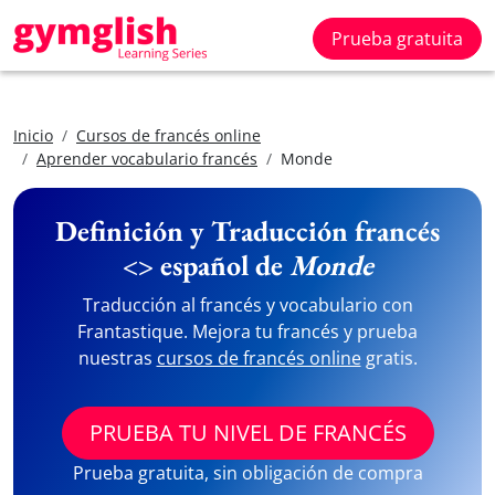
Prueba gratuita
Inicio
Cursos de francés online
Aprender vocabulario francés
Monde
Definición y Traducción francés
<> español de
Monde
Traducción al francés y vocabulario con
Frantastique. Mejora tu francés y prueba
nuestras
cursos de francés online
gratis.
PRUEBA TU NIVEL DE FRANCÉS
Prueba gratuita, sin obligación de compra