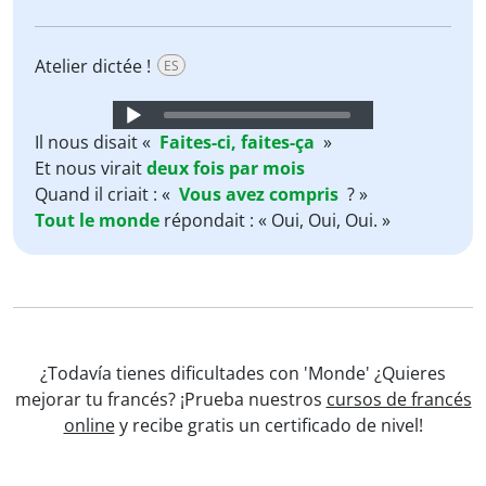
Atelier dictée !
ES
Audio
Player
Il nous disait «
Faites-ci,
faites-ça
»
Et nous virait
deux
fois
par
mois
Quand il criait : «
Vous
avez
compris
? »
Tout
le
monde
répondait : « Oui, Oui, Oui. »
¿Todavía tienes dificultades con 'Monde' ¿Quieres
mejorar tu francés? ¡Prueba nuestros
cursos de francés
online
y recibe gratis un certificado de nivel!