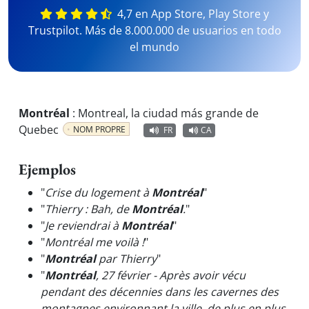
4,7 en App Store, Play Store y
Trustpilot. Más de 8.000.000 de usuarios en todo
el mundo
Montréal
:
Montreal, la ciudad más grande de
Quebec
NOM PROPRE
FR
CA
Ejemplos
"
Crise du logement à
Montréal
"
"
Thierry : Bah, de
Montréal
.
"
"
Je reviendrai à
Montréal
"
"
Montréal me voilà !
"
"
Montréal
par Thierry
"
"
Montréal
, 27 février - Après avoir vécu
pendant des décennies dans les cavernes des
montagnes environnant la ville, de plus en plus