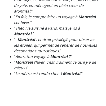
de yétis emménagent en plein cœur de
Montréal.
"
"
En fait, je compte faire un voyage à
Montréal
cet hiver.
"
"
Théo : Je suis né à Paris, mais je vis à
Montréal
.
"
"
-
Montréal
: endroit privilégié pour observer
les étoiles, qui permet de repérer de nouvelles
destinations touristiques.
"
"
Alors, ton voyage à
Montréal
?
"
"
Montréal
l’hiver, c’est vraiment ce qu’il y a de
mieux !
"
"
Le métro est rendu cher à
Montréal
.
"