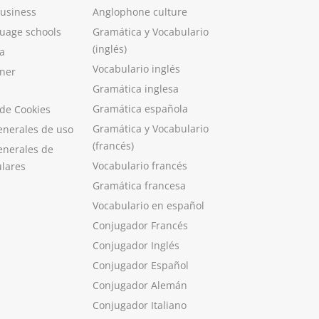
Business
Anglophone culture
guage schools
Gramática y Vocabulario
(inglés)
a
Vocabulario inglés
ner
Gramática inglesa
Gramática española
 de Cookies
Gramática y Vocabulario
enerales de uso
(francés)
enerales de
Vocabulario francés
ulares
Gramática francesa
Vocabulario en español
Conjugador Francés
Conjugador Inglés
Conjugador Español
Conjugador Alemán
Conjugador Italiano