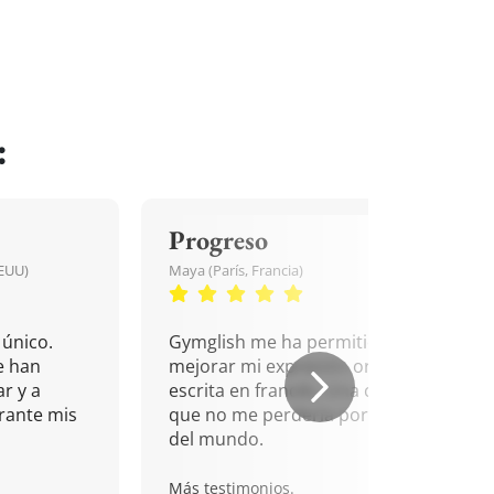
:
Progreso
EEUU)
Maya (París, Francia)
único.
Gymglish me ha permitido
e han
mejorar mi expresión oral y
r y a
escrita en francés. Una cita
rante mis
que no me perdería por nada
del mundo.
Más testimonios.