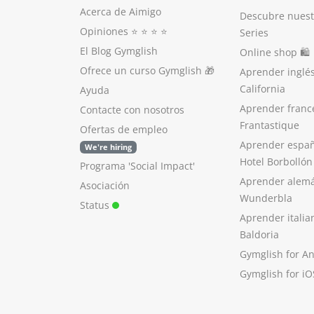
Acerca de Aimigo
Descubre nuest
Opiniones
⭐️ ⭐️ ⭐️ ⭐️
Series
El Blog Gymglish
Online shop 🛍
Ofrece un curso Gymglish
🎁
Aprender inglé
California
Ayuda
Aprender franc
Contacte con nosotros
Frantastique
Ofertas de empleo
Aprender españ
We're hiring
Hotel Borbollón
Programa 'Social Impact'
Aprender alem
Asociación
Wunderbla
Status
Aprender italia
Baldoria
Gymglish for A
Gymglish for iO