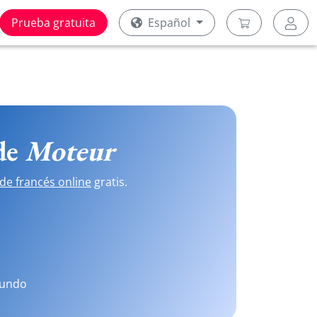
Prueba gratuita
Español
 de
Moteur
de francés online
gratis.
mundo