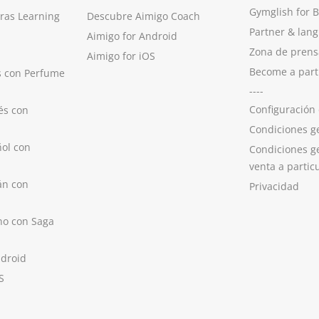
Gymglish for 
ras Learning
Descubre Aimigo Coach
Partner & lan
Aimigo for Android
Zona de prens
Aimigo for iOS
Become a part
s con Perfume
----
Configuración
és con
Condiciones g
ol con
Condiciones g
venta a partic
án con
Privacidad
no con Saga
ndroid
S