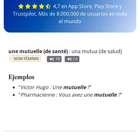
4,7 en App Store, Play Store y
Trustpilot. Más de 8.000.000 de usuarios en todo
el mundo
une mutuelle (de santé)
:
una mutua (de salud)
NOM FÉMININ
FR
CA
Ejemplos
"
Victor Hugo : Une
mutuelle
?
"
"
Pharmacienne : Vous avez une
mutuelle
?
"