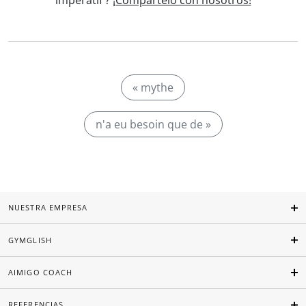
imperatif'?
¡Compártelo con nosotros!
« mythe
n'a eu besoin que de »
NUESTRA EMPRESA
GYMGLISH
AIMIGO COACH
REFERENCIAS