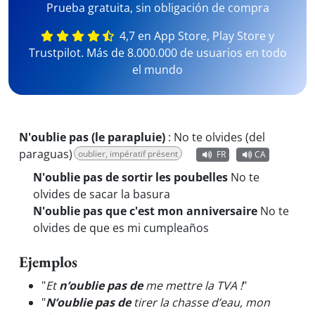
Prueba gratuita, sin obligación de compra
4,7 en App Store, Play Store y
Trustpilot. Más de 8.000.000 de usuarios en todo
el mundo
N'oublie pas (le parapluie)
:
No te olvides (del
paraguas)
oublier, impératif présent
FR
CA
N'oublie pas de sortir les poubelles
No te
olvides de sacar la basura
N'oublie pas que c'est mon anniversaire
No te
olvides de que es mi cumpleaños
Ejemplos
"
Et
n’oublie pas de
me mettre la TVA !
"
"
N’oublie pas de
tirer la chasse d’eau, mon