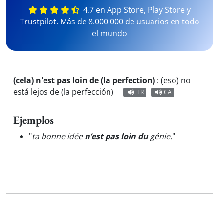
4,7 en App Store, Play Store y
Trustpilot. Más de 8.000.000 de usuarios en todo
el mundo
(cela) n'est pas loin de (la perfection)
:
(eso) no
está lejos de (la perfección)
FR
CA
Ejemplos
"
ta bonne idée
n’est pas loin du
génie.
"