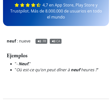
4,7 en App Store, Play Store y
Trustpilot. Más de 8.000.000 de usuarios en todo
el mundo
neuf
:
nueve
FR
CA
Ejemplos
"
-
Neuf
.
"
"
Où est-ce qu’on peut dîner à
neuf
heures ?
"