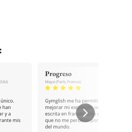
:
Progreso
EEUU)
Maya (París, Francia)
único.
Gymglish me ha permitido
e han
mejorar mi expresión oral y
r y a
escrita en francés. Una cita
rante mis
que no me perdería por nada
del mundo.