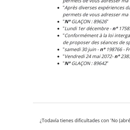
permets de vous adresser ma c
"
Après diverses expériences d
permets de vous adresser ma c
"
N°
GLAÇON : 89626
"
"
Lundi 1er décembre -
n°
17585
"
Conformément à la loi interg
de proposer des séances de spor
"
samedi 30 juin -
n°
198766 - F
"
Vendredi 24 mai 2072-
n°
2383
"
N°
GLAÇON : 89642
"
¿Todavía tienes dificultades con 'No (ab