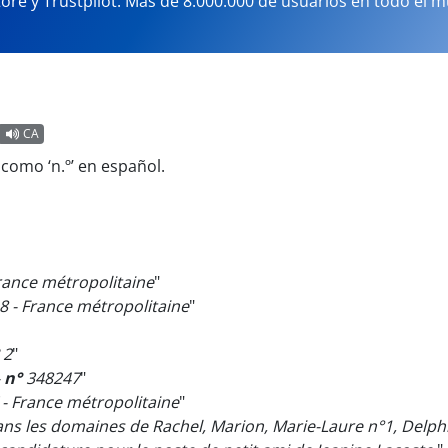
tore y Trustpilot. Más de 8.000.000 de usuarios en todo el 
CA
,
como ‘n.º’ en español.
rance métropolitaine
"
 - France métropolitaine
"
2
"
-
n°
348247
"
- France métropolitaine
"
ans les domaines de Rachel, Marion, Marie-Laure n°1, Delph