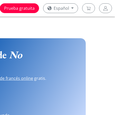
Prueba gratuita
Español
 de
No
de francés online
gratis.