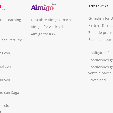
REFERENCIAS
Gymglish for 
ras Learning
Descubre Aimigo Coach
Partner & lan
Aimigo for Android
Zona de prens
Aimigo for iOS
Become a part
s con Perfume
----
Configuración
és con
Condiciones g
ol con
Condiciones g
venta a partic
án con
Privacidad
no con Saga
ndroid
S