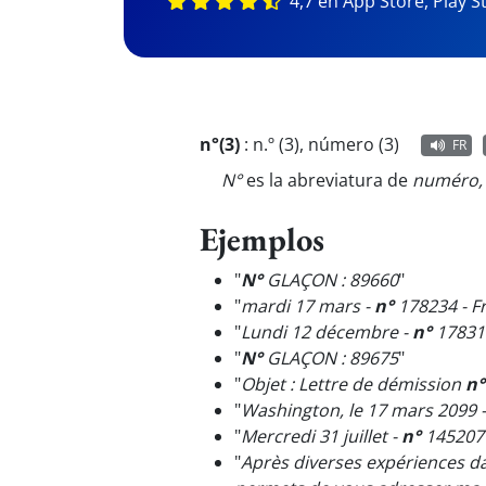
4,7 en App Store, Play S
n°(3)
:
n.º (3), número (3)
FR
N°
es la abreviatura de
numéro
Ejemplos
"
N°
GLAÇON : 89660
"
"
mardi 17 mars -
n°
178234 - F
"
Lundi 12 décembre -
n°
178318
"
N°
GLAÇON : 89675
"
"
Objet : Lettre de démission
n°
"
Washington, le 17 mars 2099 
"
Mercredi 31 juillet -
n°
145207 
"
Après diverses expériences d