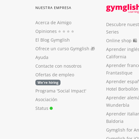
NUESTRA EMPRESA
Acerca de Aimigo
Descubre nuest
Opiniones
⭐️ ⭐️ ⭐️ ⭐️
Series
El Blog Gymglish
Online shop 🛍
Ofrece un curso Gymglish
🎁
Aprender inglé
California
Ayuda
Aprender franc
Contacte con nosotros
Frantastique
Ofertas de empleo
Aprender españ
We're hiring
Hotel Borbollón
Programa 'Social Impact'
Aprender alem
Asociación
Wunderbla
Status
Aprender italia
Baldoria
Gymglish for A
Gymglish for iO