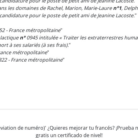
andidature pour le poste de petit ami de Jeanine Lacoste.
"
ans les domaines de Rachel, Marion, Marie-Laure
n°1
, Delph
andidature pour le poste de petit ami de Jeanine Lacoste.
"
2 - France métropolitaine
"
alactique
n°
0945 intitulée « Traiter les extraterrestres huma
t à ses salariés (à ses frais).
"
rance métropolitaine
"
22 - France métropolitaine
"
réviation de numéro)' ¿Quieres mejorar tu francés? ¡Prueba
gratis un certificado de nivel!