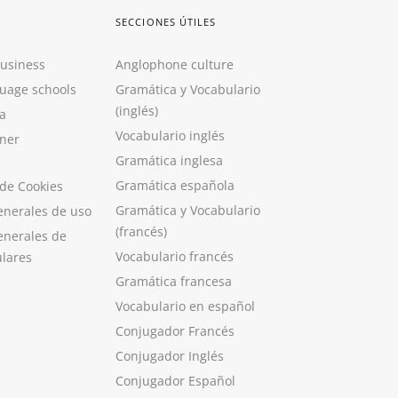
SECCIONES ÚTILES
Business
Anglophone culture
guage schools
Gramática y Vocabulario
(inglés)
a
Vocabulario inglés
ner
Gramática inglesa
Gramática española
 de Cookies
Gramática y Vocabulario
enerales de uso
(francés)
enerales de
Vocabulario francés
ulares
Gramática francesa
Vocabulario en español
Conjugador Francés
Conjugador Inglés
Conjugador Español