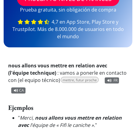
Prueba gratuita, sin obligación de compra
4,7 en App Store, Play Store y
Trustpilot. Más de 8.000.000 de usuarios en todo
el mundo
nous allons vous mettre en relation avec
(l'équipe technique)
:
vamos a ponerle en contacto
con (el equipo técnico)
mettre, futur proche
FR
CA
Ejemplos
"
Merci,
nous allons vous mettre en relation
avec
l’équipe de « Fifi le caniche ».
"