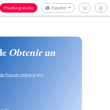
Prueba gratuita
Español
 de
Obtenir un
de francés online
gratis.