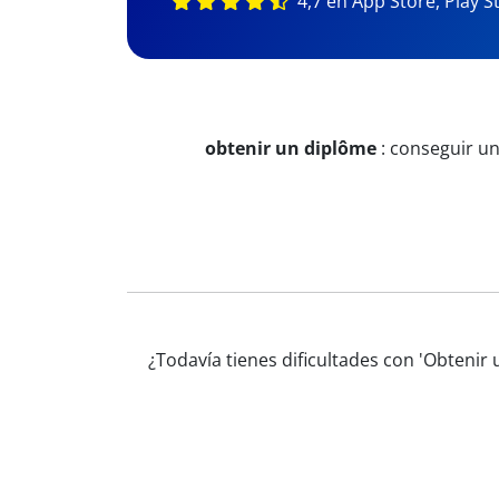
4,7 en App Store, Play S
obtenir un diplôme
:
conseguir u
¿Todavía tienes dificultades con 'Obtenir