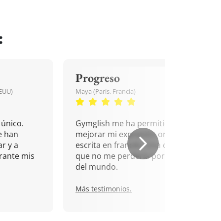
:
Progreso
EEUU)
Maya (París, Francia)
único.
Gymglish me ha permitido
e han
mejorar mi expresión oral y
r y a
escrita en francés. Una cita
rante mis
que no me perdería por nada
del mundo.
Más testimonios.