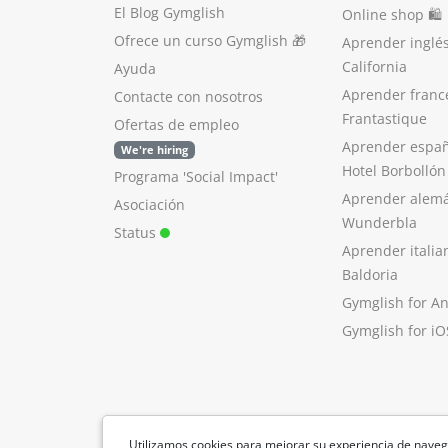
El Blog Gymglish
Online shop 🛍
Ofrece un curso Gymglish
🎁
Aprender inglé
California
Ayuda
Aprender franc
Contacte con nosotros
Frantastique
Ofertas de empleo
Aprender españ
We're hiring
Hotel Borbollón
Programa 'Social Impact'
Aprender alem
Asociación
Wunderbla
Status
Aprender italia
Baldoria
Gymglish for A
Gymglish for iO
Utilizamos cookies para mejorar su experiencia de naveg