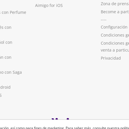
Zona de prens
Aimigo for iOS
Become a part
s con Perfume
----
Configuración
és con
Condiciones g
ol con
Condiciones g
venta a partic
án con
Privacidad
no con Saga
ndroid
S
ación, así como para fines de marketing. Para saber más, consulte nuestra
polít