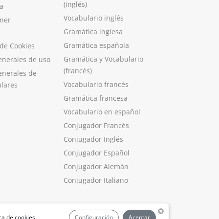
(inglés)
a
Vocabulario inglés
ner
Gramática inglesa
Gramática española
 de Cookies
Gramática y Vocabulario
enerales de uso
(francés)
enerales de
Vocabulario francés
ulares
Gramática francesa
Vocabulario en español
Conjugador Francés
Conjugador Inglés
Conjugador Español
Conjugador Alemán
Conjugador Italiano
ica de cookies
.
Configuración
Aceptar