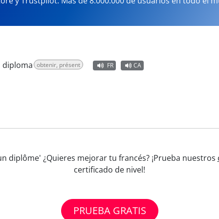
tore y Trustpilot. Más de 8.000.000 de usuarios en todo el 
n diploma
obtenir, présent
FR
CA
 un diplôme' ¿Quieres mejorar tu francés? ¡Prueba nuestros
certificado de nivel!
PRUEBA GRATIS