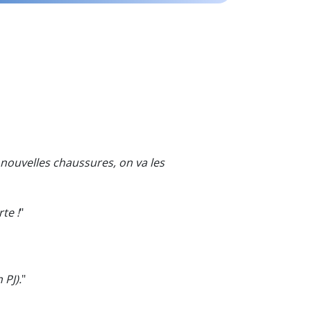
nouvelles chaussures, on va les
te !
"
 PJ).
"