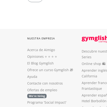
NUESTRA EMPRESA
Acerca de Aimigo
Descubre nuest
Opiniones
⭐️ ⭐️ ⭐️ ⭐️
Series
El Blog Gymglish
Online shop 🛍
Ofrece un curso Gymglish
🎁
Aprender inglé
California
Ayuda
Aprender franc
Contacte con nosotros
Frantastique
Ofertas de empleo
Aprender españ
We're hiring
Hotel Borbollón
Programa 'Social Impact'