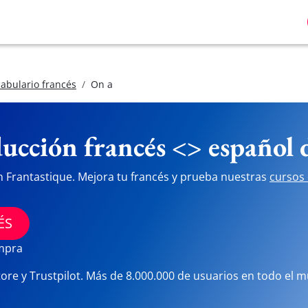
abulario francés
On a
ucción francés <> español
n Frantastique. Mejora tu francés y prueba nuestras
cursos 
ÉS
ompra
tore y Trustpilot. Más de 8.000.000 de usuarios en todo el 