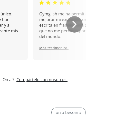
único.
Gymglish me ha permitido
e han
mejorar mi expresión oral y
r y a
escrita en francés. Una cita
rante mis
que no me perdería por nada
del mundo.
Más testimonios.
 'On a'?
¡Compártelo con nosotros!
on a besoin »