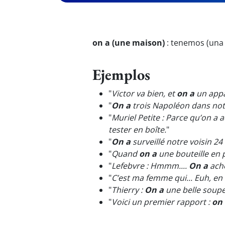
on a (une maison)
:
tenemos (una 
Ejemplos
"
Victor va bien, et
on a
un appa
"
On a
trois Napoléon dans not
"
Muriel Petite : Parce qu’on a
tester en boîte.
"
"
On a
surveillé notre voisin 24
"
Quand
on a
une bouteille en p
"
Lefebvre : Hmmm....
On a
ache
"
C’est ma femme qui... Euh, en 
"
Thierry :
On a
une belle soupe à
"
Voici un premier rapport :
on