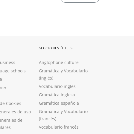
SECCIONES ÚTILES
Business
Anglophone culture
guage schools
Gramática y Vocabulario
(inglés)
a
Vocabulario inglés
ner
Gramática inglesa
Gramática española
 de Cookies
Gramática y Vocabulario
enerales de uso
(francés)
enerales de
Vocabulario francés
ulares