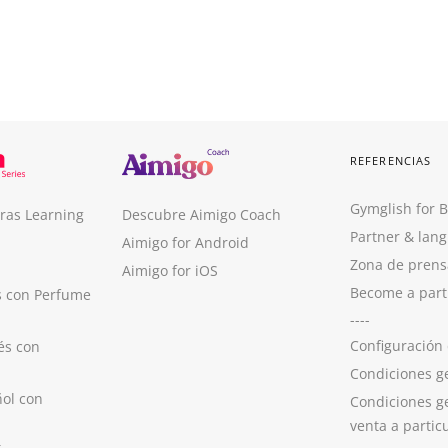
REFERENCIAS
Gymglish for 
ras Learning
Descubre Aimigo Coach
Partner & lan
Aimigo for Android
Zona de prens
Aimigo for iOS
Become a part
s con Perfume
----
Configuración
és con
Condiciones g
ol con
Condiciones g
venta a partic