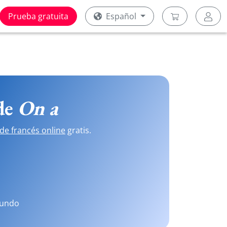
Prueba gratuita
Español
 de
On a
de francés online
gratis.
mundo