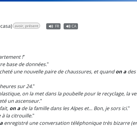
casa)
avoir, présent
FR
CA
rtement !
"
re base de données.
"
 acheté une nouvelle paire de chaussures, et quand
on a
des 
 heures sur 24.
"
lastique, on la met dans la poubelle pour le recyclage, la ver
té un ascenseur.
"
fait,
on a
de la famille dans les Alpes et... Bon, je sors ici.
"
 la citrouille.
"
 a
enregistré une conversation téléphonique très bizarre (en