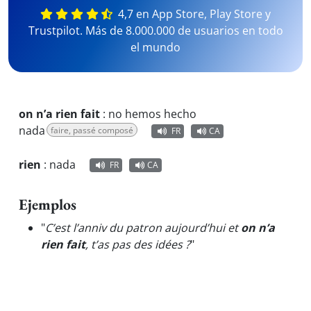
4,7 en App Store, Play Store y
Trustpilot. Más de 8.000.000 de usuarios en todo
el mundo
on n’a rien fait
:
no hemos hecho
nada
faire, passé composé
FR
CA
rien
:
nada
FR
CA
Ejemplos
"
C’est l’anniv du patron aujourd’hui et
on n’a
rien fait
, t’as pas des idées ?
"