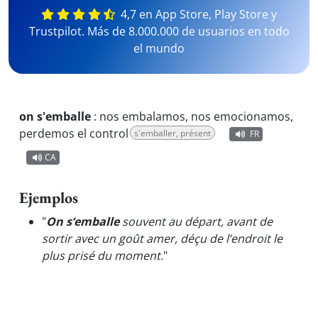
4,7 en App Store, Play Store y
Trustpilot. Más de 8.000.000 de usuarios en todo
el mundo
on s'emballe
:
nos embalamos, nos emocionamos,
perdemos el control
s'emballer, présent
FR
CA
Ejemplos
"
On s’emballe
souvent au départ, avant de
sortir avec un goût amer, déçu de l’endroit le
plus prisé du moment.
"