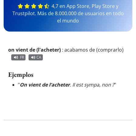
4,7 en App Store, Play Store y
Trustpilot. Más de 8.000.000 de usuarios en todo
el mundo
on vient de (l'acheter)
:
acabamos de (comprarlo)
FR
CA
Ejemplos
"
On vient de l’acheter
. Il est sympa, non ?
"