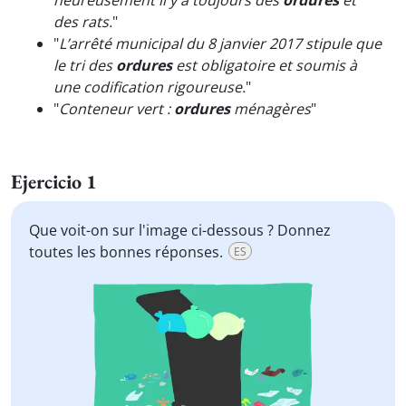
heureusement il y a toujours des
ordures
et
des rats.
"
"
L’arrêté municipal du 8 janvier 2017 stipule que
le tri des
ordures
est obligatoire et soumis à
une codification rigoureuse.
"
"
Conteneur vert :
ordures
ménagères
"
Ejercicio 1
Que voit-on sur l'image ci-dessous ? Donnez
toutes les bonnes réponses.
ES