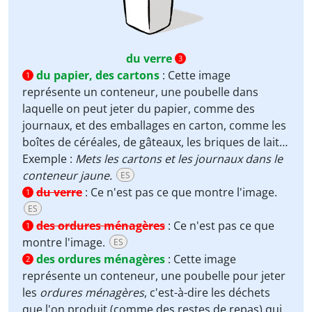
du verre
3
du papier, des cartons
:
Cette image
1
représente un conteneur, une poubelle dans
laquelle on peut jeter du papier, comme des
journaux, et des emballages en carton, comme les
boîtes de céréales, de gâteaux, les briques de lait…
Exemple :
Mets les cartons et les journaux dans le
conteneur jaune.
ES
du verre
:
Ce n'est pas ce que montre l'image.
1
ES
des ordures ménagères
:
Ce n'est pas ce que
1
montre l'image.
ES
des ordures ménagères
:
Cette image
2
représente un conteneur, une poubelle pour jeter
les
ordures ménagères
, c'est-à-dire les déchets
que l'on produit (comme des restes de repas) qui