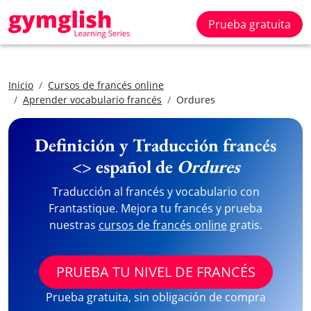
Prueba gratuita
Inicio
Cursos de francés online
Aprender vocabulario francés
Ordures
Definición y Traducción francés
<> español de
Ordures
Traducción al francés y vocabulario con
Frantastique. Mejora tu francés y prueba
nuestras
cursos de francés online
gratis.
PRUEBA TU NIVEL DE FRANCÉS
Prueba gratuita, sin obligación de compra