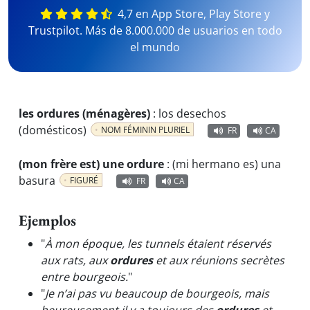
4,7 en App Store, Play Store y
Trustpilot. Más de 8.000.000 de usuarios en todo
el mundo
les ordures (ménagères)
:
los desechos
(domésticos)
NOM FÉMININ PLURIEL
FR
CA
(mon frère est) une ordure
:
(mi hermano es) una
basura
FIGURÉ
FR
CA
Ejemplos
"
À mon époque, les tunnels étaient réservés
aux rats, aux
ordures
et aux réunions secrètes
entre bourgeois.
"
"
Je n’ai pas vu beaucoup de bourgeois, mais