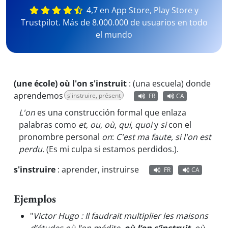
4,7 en App Store, Play Store y
Trustpilot. Más de 8.000.000 de usuarios en todo
el mundo
(une école) où l'on s'instruit
:
(una escuela) donde
aprendemos
s'instruire, présent
FR
CA
L'on
es una construcción formal que enlaza
palabras como
et
,
ou
,
où
,
qui
,
quoi
y
si
con el
pronombre personal
on
:
C'est ma faute, si l'on est
perdu.
(Es mi culpa si estamos perdidos.).
s'instruire
:
aprender, instruirse
FR
CA
Ejemplos
"
Victor Hugo : Il faudrait multiplier les maisons