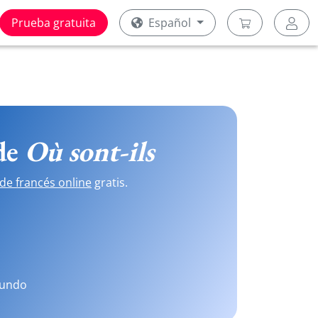
Prueba gratuita
Español
 de
Où sont-ils
de francés online
gratis.
mundo