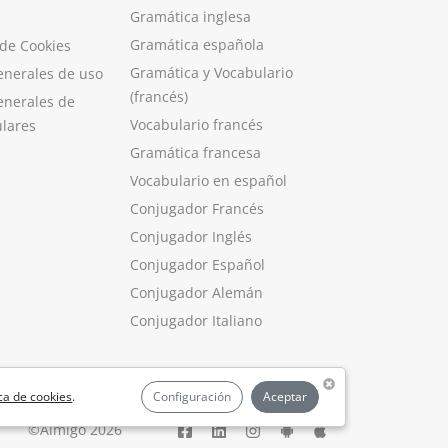
Gramática inglesa
Gramática española
 de Cookies
Gramática y Vocabulario
enerales de uso
(francés)
enerales de
Vocabulario francés
ulares
Gramática francesa
Vocabulario en español
Conjugador Francés
Conjugador Inglés
Conjugador Español
Conjugador Alemán
Conjugador Italiano
ica de cookies
.
Configuración
Aceptar
©Aimigo 2026