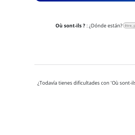
Où sont-ils ?
:
¿Dónde están?
être, 
¿Todavía tienes dificultades con 'Où sont-i