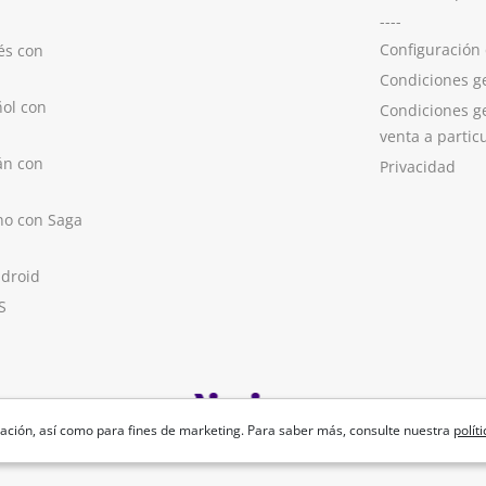
----
Configuración
és con
Condiciones g
ol con
Condiciones g
venta a partic
án con
Privacidad
no con Saga
ndroid
S
ación, así como para fines de marketing. Para saber más, consulte nuestra
polít