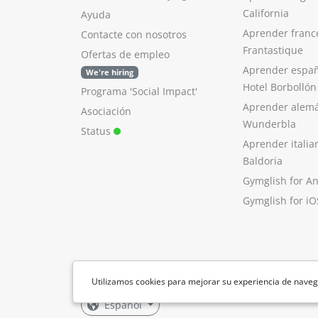
California
Ayuda
Aprender franc
Contacte con nosotros
Frantastique
Ofertas de empleo
Aprender españ
We're hiring
Hotel Borbollón
Programa 'Social Impact'
Aprender alem
Asociación
Wunderbla
Status
Aprender italia
Baldoria
Gymglish for A
Gymglish for iO
Utilizamos cookies para mejorar su experiencia de naveg
Español