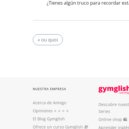
¿Tienes algún truco para recordar est
« ou quoi
NUESTRA EMPRESA
Acerca de Aimigo
Descubre nuest
Opiniones
⭐️ ⭐️ ⭐️ ⭐️
Series
El Blog Gymglish
Online shop 🛍
Ofrece un curso Gymglish
🎁
Aprender inglé