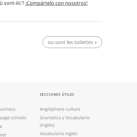
 sont-ils'?
¡Compártelo con nosotros!
ou sont les toilettes »
SECCIONES ÚTILES
Business
Anglophone culture
guage schools
Gramática y Vocabulario
(inglés)
a
Vocabulario inglés
ner