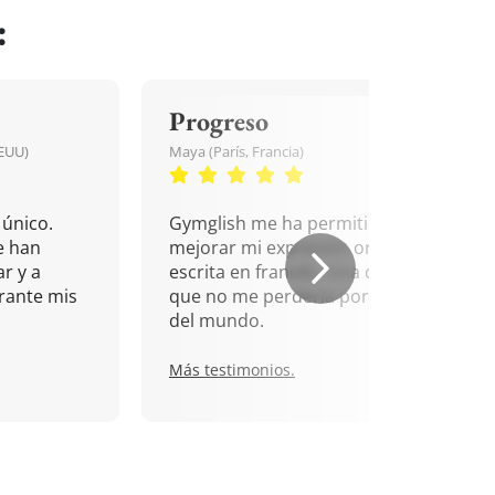
:
Progreso
EEUU)
Maya (París, Francia)
único.
Gymglish me ha permitido
e han
mejorar mi expresión oral y
r y a
escrita en francés. Una cita
rante mis
que no me perdería por nada
del mundo.
Más testimonios.