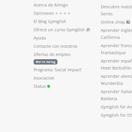
Acerca de Aimigo
Descubre nuest
Opiniones
⭐️ ⭐️ ⭐️ ⭐️
Series
El Blog Gymglish
Online shop 🛍
Ofrece un curso Gymglish
🎁
Aprender inglé
California
Ayuda
Aprender franc
Contacte con nosotros
Frantastique
Ofertas de empleo
Aprender españ
We're hiring
Hotel Borbollón
Programa 'Social Impact'
Aprender alem
Asociación
Wunderbla
Status
Aprender italia
Baldoria
Gymglish for A
Gymglish for iO