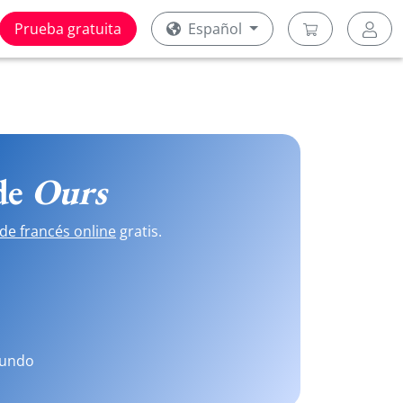
Prueba gratuita
Español
 de
Ours
de francés online
gratis.
mundo