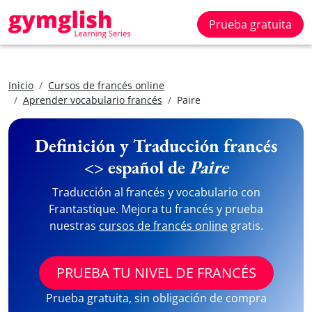
Prueba gratuita
Inicio
Cursos de francés online
Aprender vocabulario francés
Paire
Definición y Traducción francés
<> español de
Paire
Traducción al francés y vocabulario con
Frantastique. Mejora tu francés y prueba
nuestras
cursos de francés online
gratis.
PRUEBA TU NIVEL DE FRANCÉS
Prueba gratuita, sin obligación de compra