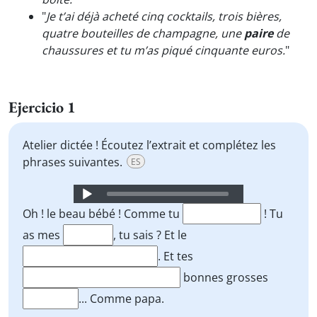
"
Je t’ai déjà acheté cinq cocktails, trois bières,
quatre bouteilles de champagne, une
paire
de
chaussures et tu m’as piqué cinquante euros.
"
Ejercicio 1
Atelier dictée ! Écoutez l’extrait et complétez les
phrases suivantes.
ES
Audio
Player
Oh ! le beau bébé ! Comme tu
! Tu
as mes
, tu sais ? Et le
. Et tes
bonnes grosses
... Comme papa.