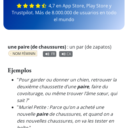
4,7 en App Store, Play Store y
Trustpilot. Más de 8.000.000 de usuarios en todo
el mundo
une paire (de chaussures)
:
un par (de zapatos)
NOM FÉMININ
FR
CA
Ejemplos
"
Pour garder ou donner un chien, retrouver la
deuxième chaussette d’une
paire
, faire du
covoiturage, ou même trouver l’âme sœur, qui
sait ?
"
"
Muriel Petite : Parce qu’on a acheté une
nouvelle
paire
de chaussures, et quand on a
des nouvelles chaussures, on va les tester en
boîte.
"