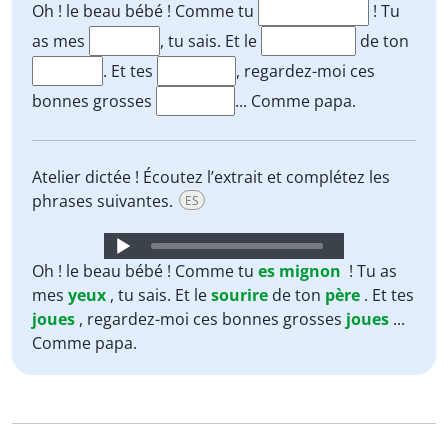
Player
Oh ! le beau bébé ! Comme tu
! Tu
as mes
, tu sais. Et le
de ton
. Et tes
, regardez-moi ces
bonnes grosses
... Comme papa.
Atelier dictée ! Écoutez l’extrait et complétez les
phrases suivantes.
ES
Audio
Player
Oh ! le beau bébé ! Comme tu
es
mignon
! Tu as
mes
yeux
, tu sais. Et le
sourire
de ton
père
. Et tes
joues
, regardez-moi ces bonnes grosses
joues
...
Comme papa.