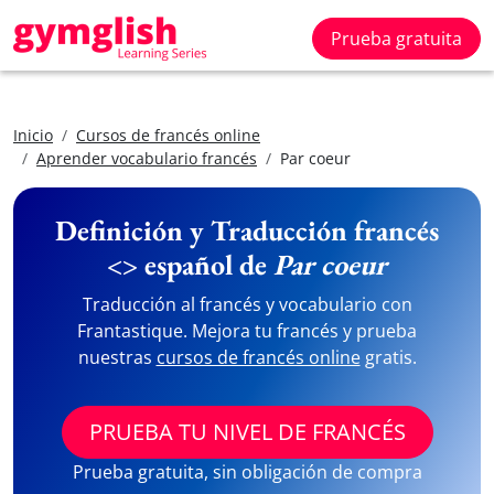
Prueba gratuita
Inicio
Cursos de francés online
Aprender vocabulario francés
Par coeur
Definición y Traducción francés
<> español de
Par coeur
Traducción al francés y vocabulario con
Frantastique. Mejora tu francés y prueba
nuestras
cursos de francés online
gratis.
PRUEBA TU NIVEL DE FRANCÉS
Prueba gratuita, sin obligación de compra