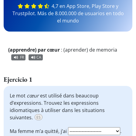
4,7 en App Store, Play Store y
Trustpilot. Más de 8.000.000 de usuarios en todo
el mundo
(apprendre) par cœur
:
(aprender) de memoria
FR
CA
Ejercicio 1
Le mot
cœur
est utilisé dans beaucoup
d’expressions. Trouvez les expressions
idiomatiques à utiliser dans les situations
suivantes.
ES
Ma femme m’a quitté, j’ai
.