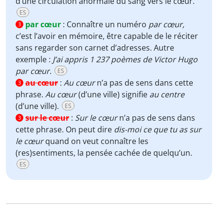
d’une circulation anormale du sang vers le cœur.
ES
par cœur
:
Connaître un numéro
par cœur,
3
c’est l’avoir en mémoire, être capable de le réciter
sans regarder son carnet d’adresses. Autre
exemple :
J’ai appris 1 237 poèmes de Victor Hugo
par cœur
.
ES
au cœur
:
Au cœur
n’a pas de sens dans cette
3
phrase.
Au cœur
(d’une ville) signifie
au centre
(d’une ville).
ES
sur le cœur
:
Sur le cœur
n’a pas de sens dans
3
cette phrase. On peut dire
dis-moi ce que tu as sur
le cœur
quand on veut connaître les
(res)sentiments, la pensée cachée de quelqu’un.
ES