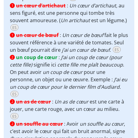
un cœur d’artichaut
:
Un cœur d’artichaut,
au
1
sens figuré, est une personne qui tombe très
souvent amoureuse. (
Un artichaut
est un légume.)
ES
un cœur de bœuf
:
Un cœur de bœuf
fait le plus
1
souvent référence à une variété de tomates. Seul
un bœuf pourrait dire
j’ai un cœur de bœuf
.
ES
un coup de cœur
:
J’ai un coup de cœur (pour
2
cette fille)
signifie ici
cette fille me plaît beaucoup
.
On peut avoir
un coup de cœur
pour une
personne, un objet ou une œuvre. Exemple :
J’ai eu
un coup de cœur pour le dernier film d’Audiard.
ES
un as de cœur
:
Un as de cœur
est une carte à
2
jouer, une carte rouge, avec un cœur au milieu.
ES
un souffle au cœur
:
Avoir
un souffle au cœur
,
2
c’est avoir le cœur qui fait un bruit anormal, signe