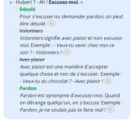
« - Hubert ? - Ah !
Excusez-moi
. »
Désolé
Pour
s'excuser
ou
demander pardon,
on peut
dire
désolé
.
ES
Volontiers
Volontiers
signifie
avec plaisir
et non
excusez-
moi
. Exemple :
- Veux-tu venir chez moi ce
soir ? - Volontiers !
ES
Avec plaisir
Avec plaisir
est une manière d'accepter
quelque chose et non de s'excuser. Exemple :
- Veux-tu du chocolat ? - Avec plaisir !
ES
Pardon
Pardon
est synonyme d’
excusez-moi
. Quand
on dérange quelqu'un, on
s'excuse
. Exemple :
Pardon, je ne voulais pas te faire mal !
ES