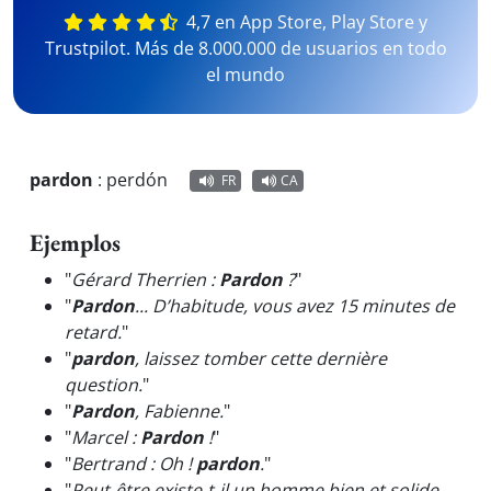
4,7 en App Store, Play Store y
Trustpilot. Más de 8.000.000 de usuarios en todo
el mundo
pardon
:
perdón
FR
CA
Ejemplos
"
Gérard Therrien :
Pardon
?
"
"
Pardon
... D’habitude, vous avez 15 minutes de
retard.
"
"
pardon
, laissez tomber cette dernière
question.
"
"
Pardon
, Fabienne.
"
"
Marcel :
Pardon
!
"
"
Bertrand : Oh !
pardon
.
"
"
Peut-être existe-t-il un homme bien et solide