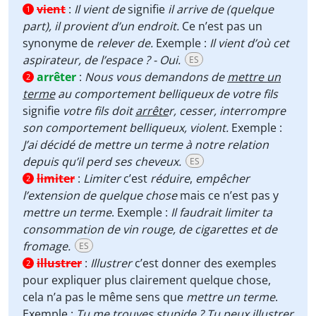
vient
:
Il vient de
signifie
il
arrive de (quelque
1
part), il provient d’un endroit.
Ce n’est pas un
synonyme de
relever de.
Exemple :
Il vient d’où cet
aspirateur, de l’espace ? - Oui.
ES
arrêter
:
Nous vous demandons de
mettre un
2
terme
au comportement belliqueux de votre fils
signifie
votre fils doit
arrête
r, cesser, interrompre
son comportement belliqueux, violent.
Exemple :
J’ai décidé de mettre un terme à notre relation
depuis qu’il perd ses cheveux.
ES
limiter
:
Limiter
c’est
réduire
,
empêcher
2
l’extension de quelque chose
mais ce n’est pas y
mettre un terme
. Exemple :
Il faudrait limiter ta
consommation de vin rouge, de cigarettes et de
fromage.
ES
illustrer
:
Illustrer
c’est donner des exemples
2
pour expliquer plus clairement quelque chose,
cela n’a pas le même sens que
mettre un terme
.
Exemple :
Tu me trouves stupide ? Tu peux illustrer