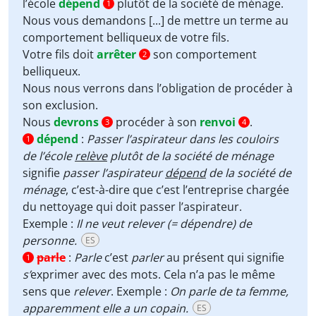
l’école
dépend
plutôt de la société de ménage.
1
Nous vous demandons [...] de
mettre un terme
au
comportement belliqueux de votre fils.
Votre fils doit
arrêter
son comportement
2
belliqueux.
Nous nous verrons dans l’obligation de
procéder à
son
exclusion
.
Nous
devrons
procéder à son
renvoi
.
3
4
dépend
:
Passer l’aspirateur dans les couloirs
1
de l’école
relève
plutôt de la société de ménage
signifie
passer l’aspirateur
dépend
de la société de
ménage
, c’est-à-dire que c’est l’entreprise chargée
du nettoyage qui doit passer l’aspirateur.
Exemple :
Il ne veut relever (= dépendre) de
personne.
ES
parle
:
Parle
c’est
parler
au présent qui signifie
1
s’
exprimer avec des mots. Cela n’a pas le même
sens que
relever
. Exemple :
On parle de ta femme,
apparemment elle a un copain.
ES