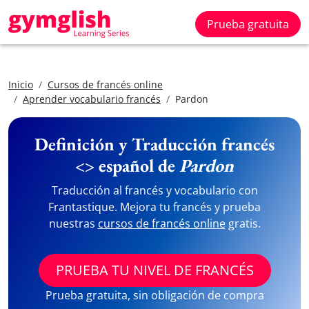
Prueba gratuita
Inicio
Cursos de francés online
Aprender vocabulario francés
Pardon
Definición y Traducción francés
<> español de
Pardon
Traducción al francés y vocabulario con
Frantastique. Mejora tu francés y prueba
nuestras
cursos de francés online
gratis.
PRUEBA TU NIVEL DE FRANCÉS
Prueba gratuita, sin obligación de compra