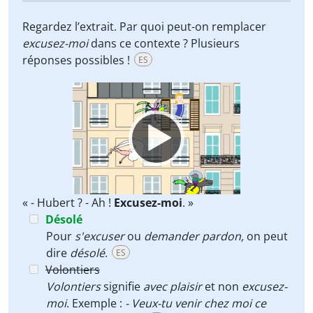
Regardez l’extrait. Par quoi peut-on remplacer
excusez-moi
dans ce contexte ? Plusieurs
réponses possibles !
ES
Video
Player
« - Hubert ? - Ah !
Excusez-moi
. »
Désolé
Pour
s'excuser
ou
demander pardon,
on peut
dire
désolé
.
ES
Volontiers
Volontiers
signifie
avec plaisir
et non
excusez-
moi
. Exemple :
- Veux-tu venir chez moi ce