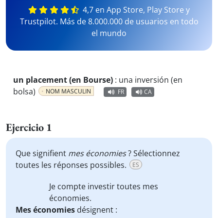
4,7 en App Store, Play Store y
Trustpilot. Más de 8.000.000 de usuarios en todo
el mundo
un placement (en Bourse)
:
una inversión (en
bolsa)
NOM MASCULIN
FR
CA
Ejercicio 1
Que signifient
mes économies
? Sélectionnez
toutes les réponses possibles.
ES
Je compte investir toutes
mes
économies
.
Mes économies
désignent :