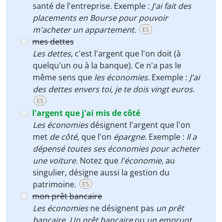
santé de l'entreprise. Exemple :
J'ai fait des
placements en Bourse pour pouvoir
m'acheter un appartement.
ES
mes dettes
Les dettes,
c'est l'argent que l'on doit (à
quelqu'un ou à la banque). Ce n'a pas le
même sens que
les économies
. Exemple :
J'ai
des dettes envers toi, je te dois vingt euros
.
ES
l'argent que j'ai mis de côté
Les économies
désignent l'argent que l'on
met
de côté,
que l'on
épargne
. Exemple :
Il a
dépensé toutes ses économies pour acheter
une voiture
. Notez que
l'économie
, au
singulier, désigne aussi la gestion du
patrimoine.
ES
mon prêt bancaire
Les économies
ne désignent pas
un prêt
bancaire
.
Un prêt bancaire
ou
un emprunt,