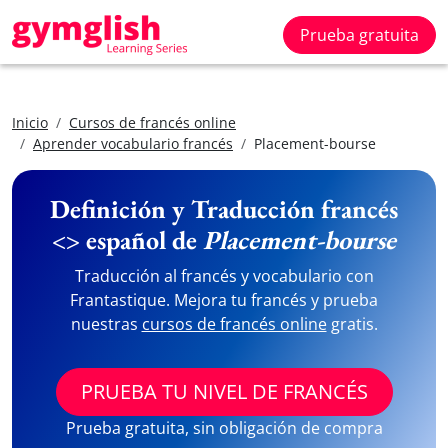
Prueba gratuita
Inicio
Cursos de francés online
Aprender vocabulario francés
Placement-bourse
Definición y Traducción francés
<> español de
Placement-bourse
Traducción al francés y vocabulario con
Frantastique. Mejora tu francés y prueba
nuestras
cursos de francés online
gratis.
PRUEBA TU NIVEL DE FRANCÉS
Prueba gratuita, sin obligación de compra