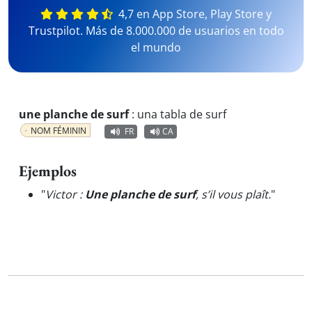
4,7 en App Store, Play Store y
Trustpilot. Más de 8.000.000 de usuarios en todo
el mundo
une planche de surf
:
una tabla de surf
NOM FÉMININ
FR
CA
Ejemplos
"
Victor :
Une planche de surf
, s’il vous plaît.
"