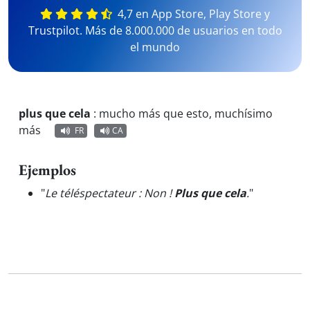
4,7 en App Store, Play Store y
Trustpilot. Más de 8.000.000 de usuarios en todo
el mundo
plus que cela
:
mucho más que esto, muchísimo
más
FR
CA
Ejemplos
"
Le téléspectateur : Non !
Plus que cela
.
"