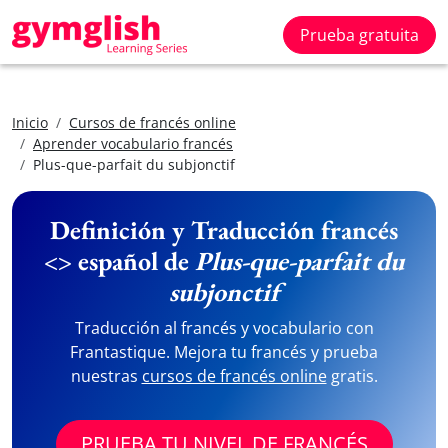
Prueba gratuita
Inicio
Cursos de francés online
Aprender vocabulario francés
Plus-que-parfait du subjonctif
Definición y Traducción francés
<> español de
Plus-que-parfait du
subjonctif
Traducción al francés y vocabulario con
Frantastique. Mejora tu francés y prueba
nuestras
cursos de francés online
gratis.
PRUEBA TU NIVEL DE FRANCÉS