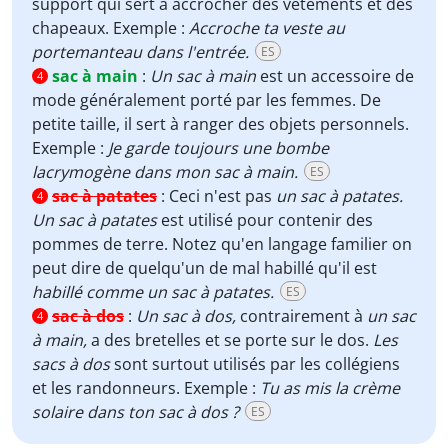
support qui sert à accrocher des vêtements et des
chapeaux. Exemple :
Accroche ta veste au
portemanteau dans l'entrée.
ES
sac à main
:
Un
sac à main
est un accessoire de
4
mode généralement porté par les femmes. De
petite taille, il sert à ranger des objets personnels.
Exemple :
Je garde toujours une bombe
lacrymogène dans mon sac à main.
ES
sac à patates
:
Ceci n'est pas
un sac à patates.
4
Un sac à patates
est utilisé pour contenir des
pommes de terre. Notez qu'en langage familier on
peut dire de quelqu'un de mal habillé qu'il est
habillé comme un sac à patates.
ES
sac à dos
:
Un sac à dos,
contrairement à
un sac
4
à main,
a des bretelles et se porte sur le dos.
Les
sacs à dos
sont surtout utilisés par les collégiens
et les randonneurs. Exemple :
Tu as mis la crème
solaire dans ton sac à dos ?
ES