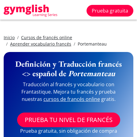
Prueba gratuita
Inicio
Cursos de francés online
Aprender vocabulario francés
Portemanteau
Definición y Traducción francés
<> español de
Portemanteau
Traducción al francés y vocabulario con
Frantastique. Mejora tu francés y prueba
nuestras
cursos de francés online
gratis.
PRUEBA TU NIVEL DE FRANCÉS
Prueba gratuita, sin obligación de compra