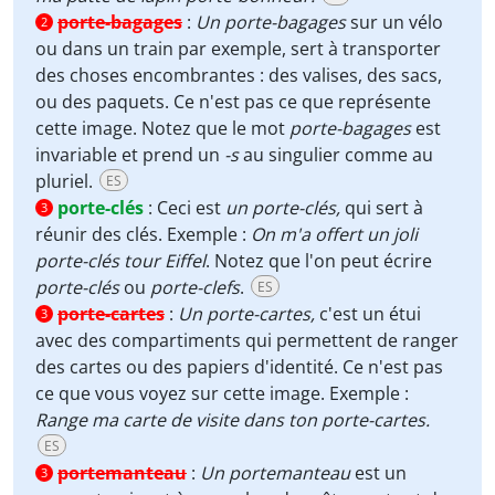
porte-bagages
:
Un porte-bagages
sur un vélo
2
ou dans un train par exemple, sert à transporter
des choses encombrantes
: des valises, des sacs,
ou des paquets. Ce n'est pas ce que représente
cette image. Notez que le mot
porte-bagages
est
invariable et prend un
-s
au singulier comme au
pluriel.
ES
porte-clés
:
Ceci est
un porte-clés,
qui sert à
3
réunir des clés. Exemple :
On m'a offert un joli
porte-clés tour Eiffel
. Notez que l'on peut écrire
porte-clés
ou
porte-clefs
.
ES
porte-cartes
:
Un porte-cartes,
c'est un étui
3
avec des compartiments qui permettent de ranger
des cartes ou des papiers d'identité. Ce n'est pas
ce que vous voyez sur cette image. Exemple :
Range ma carte de visite dans ton porte-cartes.
ES
portemanteau
:
Un portemanteau
est un
3