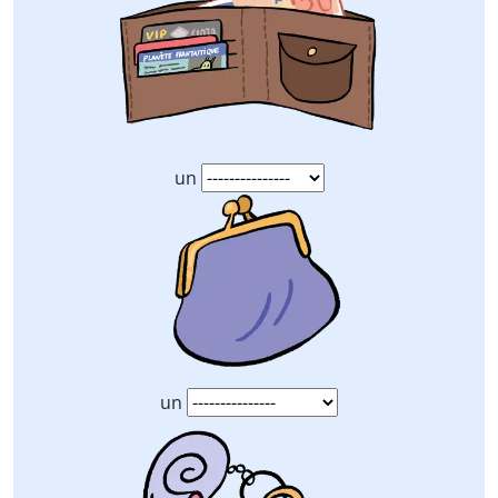
un
un