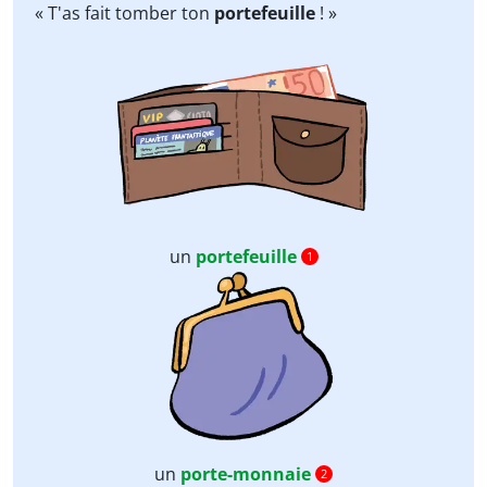
« T'as fait tomber ton
portefeuille
! »
un
portefeuille
1
un
porte-monnaie
2