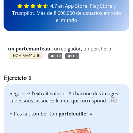
4,7 en App Store, Play Store y
Trustpilot. Más de 8.000.000 de usuarios en todo
el mundo
un portemanteau
:
un colgador, un perchero
NOM MASCULIN
FR
CA
Ejercicio 1
Regardez l'extrait suivant. À chacune des images
ci-dessous, associez le mot qui correspond.
ES
« T'as fait tomber ton
portefeuille
! »