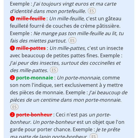
Exemple :
J'ai toujours vingt euros et ma carte
d'identité dans mon portefeuille.
ES
mille-feuille
:
Un mille-feuille,
c'est un gâteau
1
feuilleté fourré de couches de crème pâtissière.
Exemple :
Ne mange pas ton mille-feuille au lit, tu
fais des miettes partout.
ES
mille-pattes
:
Un mille-pattes,
c'est un insecte
1
avec beaucoup de petites pattes fines. Exemple :
J'ai peur des insectes, surtout des coccinelles et
des mille-pattes.
ES
porte-monnaie
:
Un porte-monnaie,
comme
2
son nom l'indique, sert exclusivement à y mettre
des pièces de monnaie. Exemple :
J'ai beaucoup de
pièces de un centime dans mon porte-monnaie.
ES
porte-bonheur
:
Ceci n'est pas
un porte-
2
bonheur
.
Un porte-bonheur
est un objet que l'on
garde pour porter chance. Exemple :
Je te prête
ma patte de lapin porte-bonheur.
ES