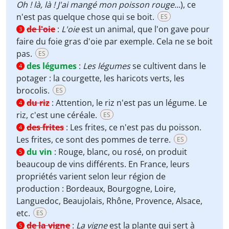
Oh ! là, là ! J'ai mangé mon poisson rouge...
), ce
n'est pas quelque chose qui se boit.
ES
de l'oie
:
L'oie
est un animal, que l'on gave pour
3
faire du foie gras d'oie par exemple. Cela ne se boit
pas.
ES
des légumes
:
Les légumes
se cultivent dans le
4
potager : la courgette, les haricots verts, les
brocolis.
ES
du riz
:
Attention, le riz n'est pas un légume. Le
4
riz, c'est une céréale.
ES
des frites
:
Les frites, ce n'est pas du poisson.
4
Les frites, ce sont des pommes de terre.
ES
du vin
:
Rouge, blanc, ou rosé, on produit
5
beaucoup de vins différents. En France, leurs
propriétés varient selon leur région de
production : Bordeaux, Bourgogne, Loire,
Languedoc, Beaujolais, Rhône, Provence, Alsace,
etc.
ES
de la vigne
:
La vigne
est la plante qui sert à
5