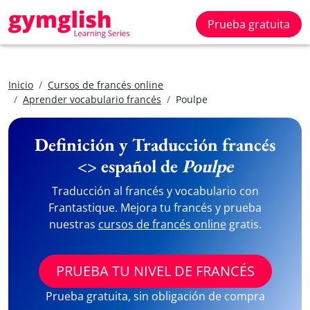
Prueba gratuita
Inicio
Cursos de francés online
Aprender vocabulario francés
Poulpe
Definición y Traducción francés
<> español de
Poulpe
Traducción al francés y vocabulario con
Frantastique. Mejora tu francés y prueba
nuestras
cursos de francés online
gratis.
PRUEBA TU NIVEL DE FRANCÉS
Prueba gratuita, sin obligación de compra