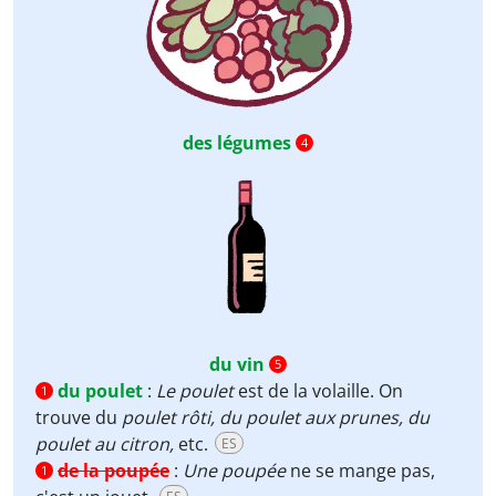
des légumes
4
du vin
5
du poulet
:
Le poulet
est de la volaille. On
1
trouve du
poulet rôti, du poulet aux prunes, du
poulet au citron,
etc.
ES
de la poupée
:
Une poupée
ne se mange pas,
1