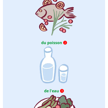
du poisson
2
de l'eau
3