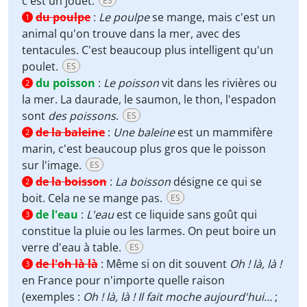
c'est un jouet.
ES
du poulpe
:
Le poulpe
se mange, mais c'est un
1
animal qu'on trouve dans la mer, avec des
tentacules. C'est beaucoup plus intelligent qu'un
poulet.
ES
du poisson
:
Le poisson
vit dans les rivières ou
2
la mer. La daurade, le saumon, le thon, l'espadon
sont
des poissons
.
ES
de la baleine
:
Une baleine
est un mammifère
2
marin, c'est beaucoup plus gros que le poisson
sur l'image.
ES
de la boisson
:
La boisson
désigne ce qui se
2
boit. Cela ne se mange pas.
ES
de l'eau
:
L'eau
est ce liquide sans goût qui
3
constitue la pluie ou les larmes. On peut boire un
verre d'eau à table.
ES
de l'oh là là
:
Même si on dit souvent
Oh ! là, là !
3
en France pour n'importe quelle raison
(exemples :
Oh ! là, là ! Il fait moche aujourd'hui…
;