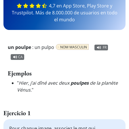
4,7 en App Store, Play Store y
Trustpilot. Más de 8.000.000 de usuarios en todo
el mundo
un poulpe
:
un pulpo
NOM MASCULIN
FR
CA
Ejemplos
"
Hier, j’ai dîné avec deux
poulpes
de la planète
Vénus.
"
Ejercicio 1
Pour chaque image, associez le mot qui